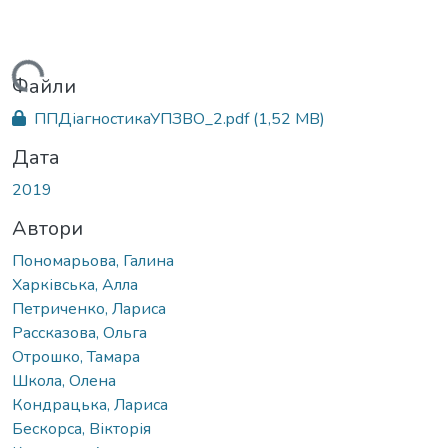
иться...
Файли
ППДіагностикаУПЗВО_2.pdf
(1,52 MB)
Дата
2019
Автори
Пономарьова, Галина
Харківська, Алла
Петриченко, Лариса
Рассказова, Ольга
Отрошко, Тамара
Школа, Олена
Кондрацька, Лариса
Бескорса, Вікторія