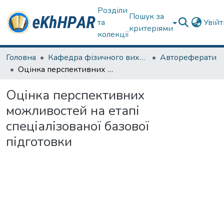
Розділи
Пошук за
та
Увій
критеріями
колекції
Головна
Кафедра фізичного виховання та спортивного вдосконалення
Автореферати
Оцінка перспективних можливостей на етапі спеціалізованої базової підготовки
Оцінка перспективних
можливостей на етапі
спеціалізованої базової
підготовки