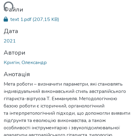
ься...
Файли
text 1.pdf
(207,15 KB)
Дата
2021
Автори
Кригін, Олександр
Анотація
Мета роботи – визначити параметри, які становлять
індивідуальний виконавський стиль австралійського
гітариста-віртуоза Т. Еммануеля. Методологічною
базою роботи є історичний, органологічний
та інтерпретологічний підходи, що допомогли виявити
підґрунтя та еволюцію виконавства, а також
особливості інструментарію і звукопідсилювальної
апаратури австралійського гітариста, типологію