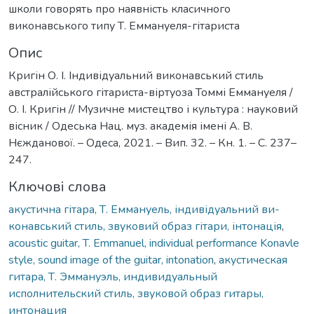
школи говорять про наявність класичного
виконавського типу Т. Еммануеля-гітариста
Опис
Кригін О. І. Індивідуальний виконавський стиль
австралійського гітариста-віртуоза Томмі Еммануеля /
О. І. Кригін // Музичне мистецтво і культура : науковий
вісник / Одеська Нац. муз. академія імені А. В.
Нєжданової. – Одеса, 2021. – Вип. 32. – Кн. 1. – С. 237–
247.
Ключові слова
акустична гітара, Т. Еммануель, індивідуальний ви-
конавський стиль, звуковий образ гітари, інтонація
,
acoustic guitar, T. Emmanuel, individual performance Konavle
style, sound image of the guitar, intonation
,
акустическая
гитара, Т. Эммануэль, индивидуальный
исполнительский стиль, звуковой образ гитары,
интонация