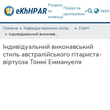
Розділи
Пошук за
та
Увій
критеріями
колекції
Головна
Кафедра музично-інструментальної підготовки вчителя
Статті
Індивідуальний виконавський стиль австралійського гітариста-віртуоза Томмі Еммануеля
Індивідуальний виконавський
стиль австралійського гітариста-
віртуоза Томмі Еммануеля