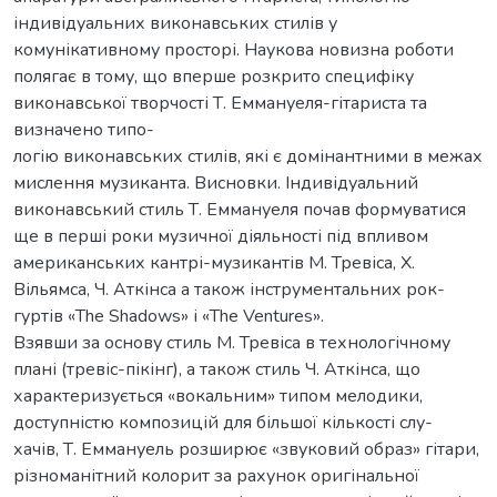
індивідуальних виконавських стилів у
комунікативному просторі. Наукова новизна роботи
полягає в тому, що вперше розкрито специфіку
виконавської творчості Т. Еммануеля-гітариста та
визначено типо-
логію виконавських стилів, які є домінантними в межах
мислення музиканта. Висновки. Індивідуальний
виконавський стиль Т. Еммануеля почав формуватися
ще в перші роки музичної діяльності під впливом
американських кантрі-музикантів М. Тревіса, Х.
Вільямса, Ч. Аткінса а також інструментальних рок-
гуртів «The Shadows» і «The Ventures».
Взявши за основу стиль М. Тревіса в технологічному
плані (тревіс-пікінг), а також стиль Ч. Аткінса, що
характеризується «вокальним» типом мелодики,
доступністю композицій для більшої кількості слу-
хачів, Т. Еммануель розширює «звуковий образ» гітари,
різноманітний колорит за рахунок оригінальної