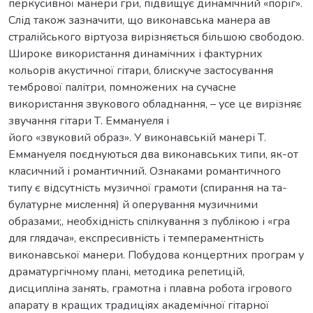
перкусивної манери гри, підвищує динамічний «поріг».
Слід також зазначити, що виконавська манера ав
стралійського віртуоза вирізняється більшою свободою.
Широке використання динамічних і фактурних
кольорів акустичної гітари, блискуче застосування
тембрової палітри, помножених на сучасне
використання звукового обладнання, – усе це вирізняє
звучання гітари Т. Еммануеля і
його «звуковий образ». У виконавській манері Т.
Еммануеля поєднуються два виконавських типи, як-от
класичний і романтичний. Ознаками романтичного
типу є відсутність музичної грамоти (спирання на та-
булатурне мислення) й оперування музичними
образами;, необхідність спілкування з публікою і «гра
для глядача», експресивність і темпераментність
виконавської манери. Побудова концертних програм у
драматургічному плані, методика репетицій,
дисципліна занять, грамотна і плавна робота ігрового
апарату в кращих традиціях академічної гітарної