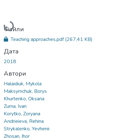
Вантажиться...
Файли
Teaching approaches.pdf
(267,41 KB)
Дата
2018
Автори
Halaidiuk, Mykola
Maksymchuk, Borys
Khurtenko, Oksana
Zuma, Ivan
Korytko, Zoryana
Andrieieva, Rehina
Strykalenko, Yevhenii
Zhosan, Ihor