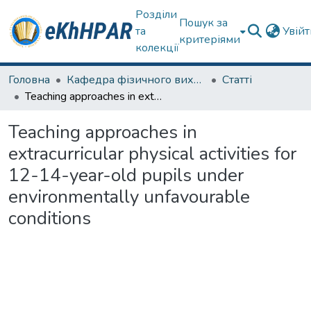
Розділи
Пошук за
та
Увій
критеріями
колекції
Головна
Кафедра фізичного виховання та спортивного вдосконалення
Статті
Teaching approaches in extracurricular physical activities for 12-14-year-old pupils under environmentally unfavourable conditions
Teaching approaches in
extracurricular physical activities for
12-14-year-old pupils under
environmentally unfavourable
conditions