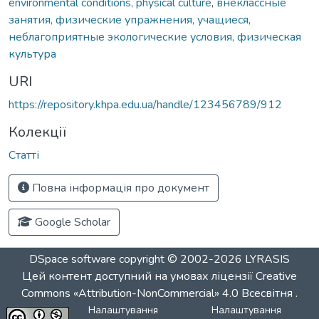
environmental conditions, physical culture
,
внеклассные
занятия, физические упражнения, учащиеся,
неблагоприятные экологические условия, физическая
культура
URI
https://repository.khpa.edu.ua/handle/123456789/912
Колекції
Статті
Повна інформація про документ
Google Scholar
DSpace software
copyright © 2002-2026
LYRASIS
Цей контент доступний на умовах ліцензії
Creative
Commons «Attribution-NonCommercial» 4.0 Всесвітня
.
Налаштування
Налаштування