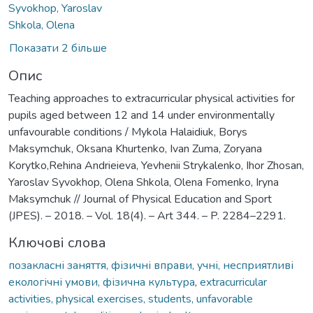
Syvokhop, Yaroslav
Shkola, Olena
Показати 2 більше
Опис
Teaching approaches to extracurricular physical activities for
pupils aged between 12 and 14 under environmentally
unfavourable conditions / Mykola Halaidiuk, Borys
Maksymchuk, Oksana Khurtenko, Ivan Zuma, Zoryana
Korytko,Rehina Andrieieva, Yevhenii Strykalenko, Ihor Zhosan,
Yaroslav Syvokhop, Olena Shkola, Olena Fomenko, Iryna
Maksymchuk // Journal of Physical Education and Sport
(JPES). – 2018. – Vol. 18(4). – Art 344. – P. 2284–2291.
Ключові слова
позакласні заняття, фізичні вправи, учні, несприятливі
екологічні умови, фізична культура
,
extracurricular
activities, physical exercises, students, unfavorable