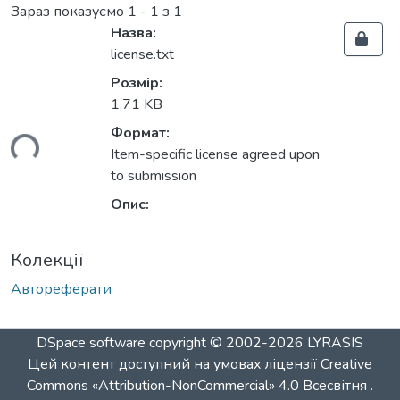
Зараз показуємо
1 - 1 з 1
Назва:
license.txt
Розмір:
1,71 KB
Формат:
ься...
Item-specific license agreed upon
to submission
Опис:
Колекції
Автореферати
DSpace software
copyright © 2002-2026
LYRASIS
Цей контент доступний на умовах ліцензії
Creative
Commons «Attribution-NonCommercial» 4.0 Всесвітня
.