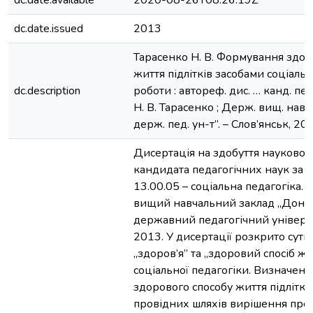
dc.date.available
2020-08-26T08:26:19Z
dc.date.issued
2013
Тарасенко Н. В. Формування здор
життя підлітків засобами соціальн
dc.description
роботи : автореф. дис. … канд. пед.
Н. В. Тарасенко ; Держ. вищ. навч.
держ. пед. ун-т”. – Слов’янськ, 201
Дисертація на здобуття науковог
кандидата педагогічних наук за с
13.00.05 – соціальна педагогіка.
вищий навчальний заклад „Донб
державний педагогічний університ
2013. У дисертації розкрито суть
„здоров’я” та „здоровий спосіб жи
соціальної педагогіки. Визначен
здорового способу життя підлітків
провідних шляхів вирішення проб