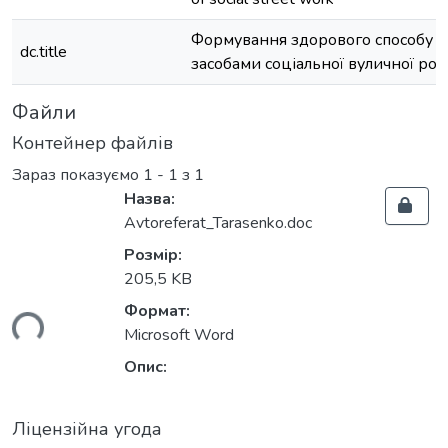
Формування здорового способу жи
dc.title
засобами соціальної вуличної роб
Файли
Контейнер файлів
Зараз показуємо
1 - 1 з 1
Назва:
Avtoreferat_Tarasenko.doc
Розмір:
205,5 KB
Формат:
ься...
Microsoft Word
Опис:
Ліцензійна угода