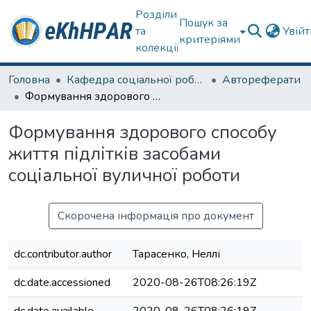
Розділи
Пошук за
та
Увій
критеріями
колекції
Головна
Кафедра соціальної роботи
Автореферати
Формування здорового способу життя підлітків засобами соціальної вуличної роботи
Формування здорового способу
життя підлітків засобами
соціальної вуличної роботи
Скорочена інформація про документ
dc.contributor.author
Тарасенко, Неллі
dc.date.accessioned
2020-08-26T08:26:19Z