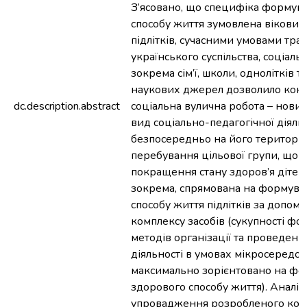
З’ясовано, що специфіка формув
способу життя зумовлена вікови
підлітків, сучасними умовами тра
українського суспільства, соціал
зокрема сім’ї, школи, однолітків 
наукових джерел дозволило конс
dc.description.abstract
соціальна вулична робота – нови
вид соціально-педагогічної діяльн
безпосередньо на його території,
перебування цільової групи, що м
покращення стану здоров’я дітей 
зокрема, спрямована на формува
способу життя підлітків за допом
комплексу засобів (сукупності фо
методів організації та проведенн
діяльності в умовах мікросередов
максимально зорієнтовано на ф
здорового способу життя). Аналіз
упровадження розробленого комп