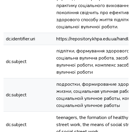
практику соціального виховання
покоління свідчить про ефектив
здорового способу життя підліткі
соціальної вуличної роботи.
dc.identifier.uri
https://repository.khpa.edu.ua/ha
підлітки, формування здорового 
соціальна вулична робота, засоби
dc.subject
вуличної роботи, комплекс засобі
вуличної роботи
подростки, формирование здоро
жизни, социальная уличная работ
dc.subject
социальной уличное работы, ком
социальной уличное работы
teenagers, the formation of healthy li
dc.subject
street work, the means of social str
of social street work