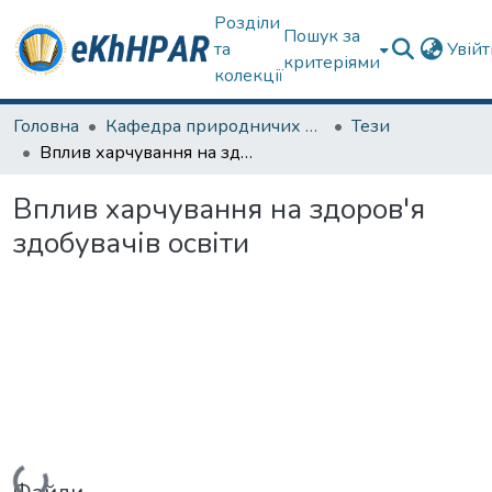
Розділи
Пошук за
та
Увій
критеріями
колекції
Головна
Кафедра природничих наук та здоров'язбереження
Тези
Вплив харчування на здоров'я здобувачів освіти
Вплив харчування на здоров'я
здобувачів освіти
Вантажиться...