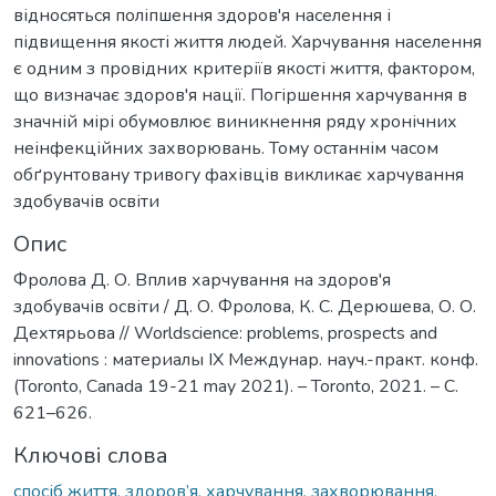
відносяться поліпшення здоров'я населення і
підвищення якості життя людей. Харчування населення
є одним з провідних критеріїв якості життя, фактором,
що визначає здоров'я нації. Погіршення харчування в
значній мірі обумовлює виникнення ряду хронічних
неінфекційних захворювань. Тому останнім часом
обґрунтовану тривогу фахівців викликає харчування
здобувачів освіти
Опис
Фролова Д. О. Вплив харчування на здоров'я
здобувачів освіти / Д. О. Фролова, К. С. Дерюшева, О. О.
Дехтярьова // Worldscience: problems, prospects and
innovations : материалы IX Междунар. науч.-практ. конф.
(Toronto, Canada 19-21 may 2021). – Toronto, 2021. – С.
621–626.
Ключові слова
спосіб життя, здоров’я, харчування, захворювання,