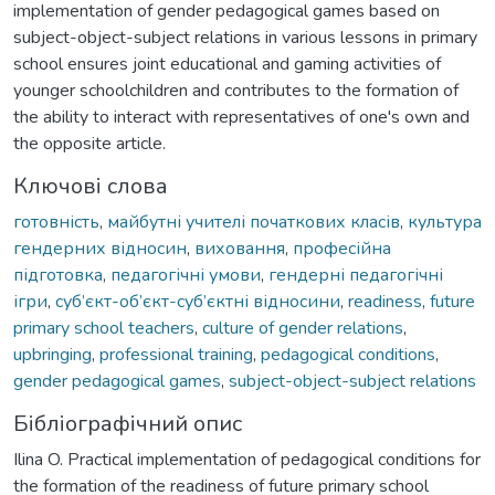
implementation of gender pedagogical games based on
subject-object-subject relations in various lessons in primary
school ensures joint educational and gaming activities of
younger schoolchildren and contributes to the formation of
the ability to interact with representatives of one's own and
the opposite article.
Ключові слова
готовність
,
майбутні учителі початкових класів
,
культура
гендерних відносин
,
виховання
,
професійна
підготовка
,
педагогічні умови
,
гендерні педагогічні
ігри
,
суб’єкт-об’єкт-суб’єктні відносини
,
readiness
,
future
primary school teachers
,
culture of gender relations
,
upbringing
,
professional training
,
pedagogical conditions
,
gender pedagogical games
,
subject-object-subject relations
Бібліографічний опис
Ilina O. Practical implementation of pedagogical conditions for
the formation of the readiness of future primary school