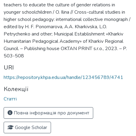
teachers to educate the culture of gender relations in
younger schoolchildren / O. Ilina // Cross-cultural studies in
higher school pedagogy: international collective monograph /
edited by H. F. Ponomarova, A.A. Kharkivska, L.O.
Petrychenko and other; Municipal Establishment «Kharkiv
Humanitarian Pedagogical Academy» of Kharkiv Regional
Council. – Publishing house OKTAN PRINT s.r.o., 2023. – P.
503-508
URI
https://repository.khpa.edu.ua/handle/123456789/4741
Колекції
Статті
Повна інформація про документ
Google Scholar