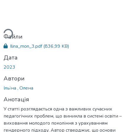
житься...
Файли
Ilina_mon_3.pdf
(836,99 KB)
Дата
2023
Автори
Ільїна , Олена
Анотація
У статті розглядається одна з важливих сучасних
педагогічних проблем, що виникла в системі освіти –
виховання молодого покоління з урахуванням
гендерного підходу. Автор стверджує, що основи