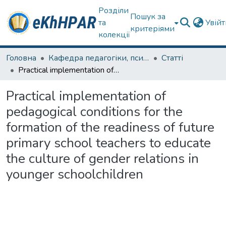
Розділи
Пошук за
та
Увій
критеріями
колекції
Головна
Кафедра педагогіки, психології, початкової освіти та освітнього менеджменту
Статті
Practical implementation of pedagogical conditions for the formation of the readiness of future primary school teachers to educate the culture of gender relations in younger schoolchildren
Practical implementation of
pedagogical conditions for the
formation of the readiness of future
primary school teachers to educate
the culture of gender relations in
younger schoolchildren