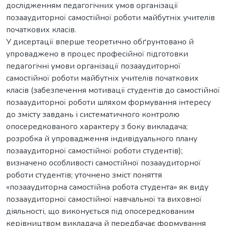
дослідженням педагогічних умов організації
позааудиторної самостійної роботи майбутніх учителів
початкових класів.
У дисертації вперше теоретично обґрунтовано й
упроваджено в процес професійної підготовки
педагогічні умови організації позааудиторної
самостійної роботи майбутніх учителів початкових
класів (забезпечення мотивації студентів до самостійної
позааудиторної роботи шляхом формування інтересу
до змісту завдань і систематичного контролю
опосередкованого характеру з боку викладача;
розробка й упровадження індивідуального плану
позааудиторної самостійної роботи студентів);
визначено особливості самостійної позааудиторної
роботи студентів; уточнено зміст поняття
«позааудиторна самостійна робота студента» як виду
позааудиторної самостійної навчальної та виховної
діяльності, що виконується під опосередкованим
керівництвом викладача й передбачає формування