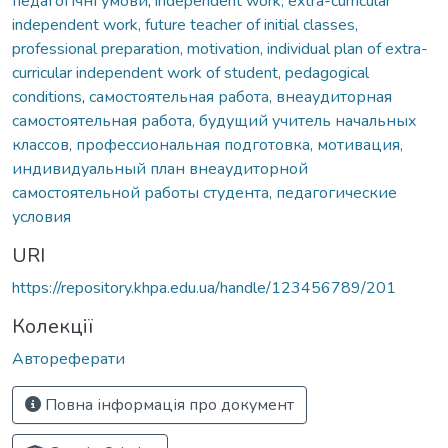
педагогічні умови
,
independent work, extra-curricular
independent work, future teacher of initial classes,
professional preparation, motivation, individual plan of extra-
curricular independent work of student, pedagogical
conditions
,
самостоятельная работа, внеаудиторная
самостоятельная работа, будущий учитель начальных
классов, профессиональная подготовка, мотивация,
индивидуальный план внеаудиторной
самостоятельной работы студента, педагогические
условия
URI
https://repository.khpa.edu.ua/handle/123456789/201
Колекції
Автореферати
Повна інформація про документ