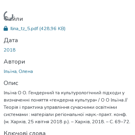
Вантажиться...
Файли
Ilina_tz_5.pdf
(428,96 KB)
Дата
2018
Автори
Ільїна, Олена
Опис
Ільїна О О. Гендерний та культурологічний підходи у
визначенні поняття «гендерна культура» / О О Ільїна //
Теорія і практика управління сучасними освітніми
системами : матеріали регіональної наук.-практ. конф.
(м. Харків, 25 квітня 2018 р.). – Харків, 2018. – С. 69–72.
Ключові слова