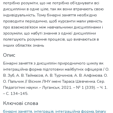
потрібно розуміти, що не потрібно об’єднувати всі
дисципліни в одне ціле, так як вони втрачають свою
індивідуальність. Тому бінарні заняття необхідно
проводити періодично, щоб курсанти мали уявність
про взаємозв’язок між навчальними дисциплінами і
зрозуміли, що набуті знання з однієї дисципліни
полегшують розуміння процесів, що вивчаються в
інших областях знань
Опис
Бінарні заняття з дисциплін природничого циклу як
інтеграційна форма підготовки майбутніх офіцерів / О.
В. Зуб, А. В. Таймасов, А. В. Турчинов, А. В. Алфімова. О.
О. Пальчик // Вісник ЛНУ імені Тараса Шевченка. Сер.
Педагогічні науки .– Луганськ, 2021. – № 1 (339). – Ч. 1.
– С. 134–145.
Ключові слова
бінарні заняття, інтеграція, інтеграційна форма
,
binary