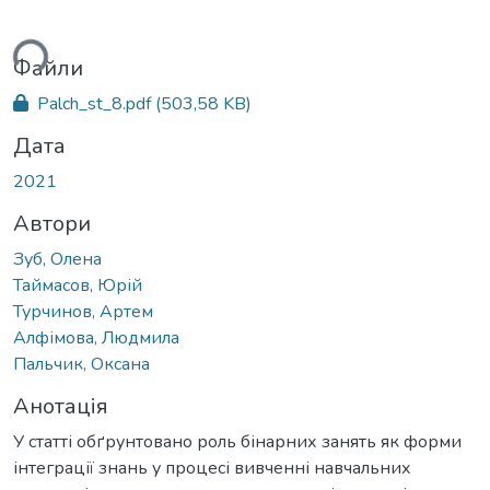
ься...
Файли
Palch_st_8.pdf
(503,58 KB)
Дата
2021
Автори
Зуб, Олена
Таймасов, Юрій
Турчинов, Артем
Алфімова, Людмила
Пальчик, Оксана
Анотація
У статті обґрунтовано роль бінарних занять як форми
інтеграції знань у процесі вивченні навчальних