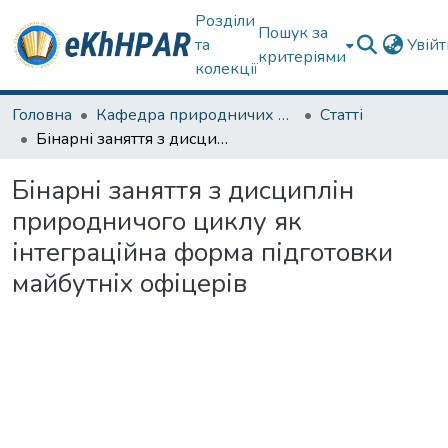
Розділи
Пошук за
та
Увій
критеріями
колекції
Головна
Кафедра природничих наук та здоров'язбереження
Статті
Бінарні заняття з дисциплін природничого циклу як інтеграційна форма підготовки майбутніх офіцерів
Бінарні заняття з дисциплін
природничого циклу як
інтеграційна форма підготовки
майбутніх офіцерів