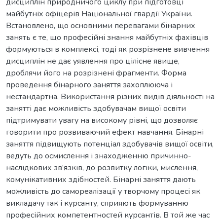
дисциплін природничого циклу при підготовці
майбутніх офіцерів Національної гвардії України.
Встановлено, що основними перевагами бінарних
занять є те, що професійні знання майбутніх фахівців
формуються в комплексі, тоді як розрізнене вивчення
дисциплін не дає уявлення про цілісне явище,
дроблячи його на розрізнені фрагменти. Форма
проведення бінарного заняття захоплююча і
нестандартна. Використання різних видів діяльності на
занятті дає можливість здобувачам вищої освіти
підтримувати увагу на високому рівні, що дозволяє
говорити про розвиваючий ефект навчання. Бінарні
заняття підвищують потенціал здобувачів вищої освіти,
ведуть до осмислення і знаходженню причинно-
наслідкових зв’язків, до розвитку логіки, мислення,
комунікативних здібностей. Бінарні заняття дають
можливість до самореалізації у творчому процесі як
викладачу так і курсанту, сприяють формуванню
професійних компетентностей курсантів. В той же час