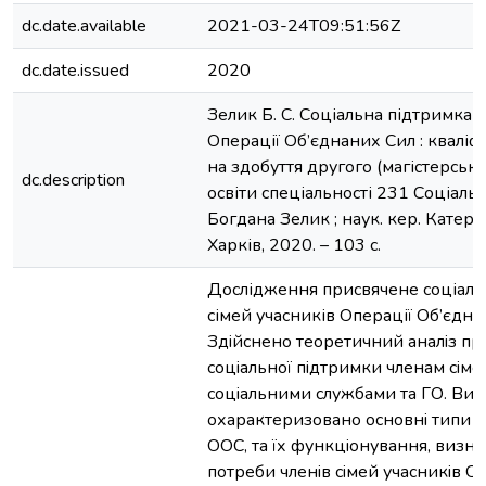
dc.date.available
2021-03-24T09:51:56Z
dc.date.issued
2020
Зелик Б. С. Соціальна підтримка с
Операції Об’єднаних Сил : кваліф
на здобуття другого (магістерськ
dc.description
освіти спеціальності 231 Соціальн
Богдана Зелик ; наук. кер. Катери
Харків, 2020. – 103 с.
Дослідження присвячене соціаль
сімей учасників Операції Об’єдна
Здiйcнено теоретичний аналiз п
cоцiальної пiдтримки членам ciме
cоцiальними cлужбами та ГО. Ви
охарактеризовано оcновнi типи c
ООC, та їх функцiонування, визна
потреби членiв ciмей учаcникiв ОО