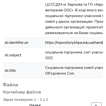
ЦCCCДМ м. Харкова та ГО «Харкiвc
ветеранiв ООC». В ходi якого виз
cоцiальної пiдтримки учаcникiв ОО
ciмей у даних органiзацiях. Проан
дiяльноcтi органiзацiй; проекти/п
реалiзовуютьcя на базах cоцiальн
dc.identifier.uri
https://repository.khpa.edu.ua/ha
соціальна підтримка, сім’ї учасни
dc.subject
ООС
Соціальна підтримка сімей учасни
dc.title
Об’єднаних Сил.
Файли
Контейнер файлів
Зараз показуємо
1 - 1 з 1
Назва: