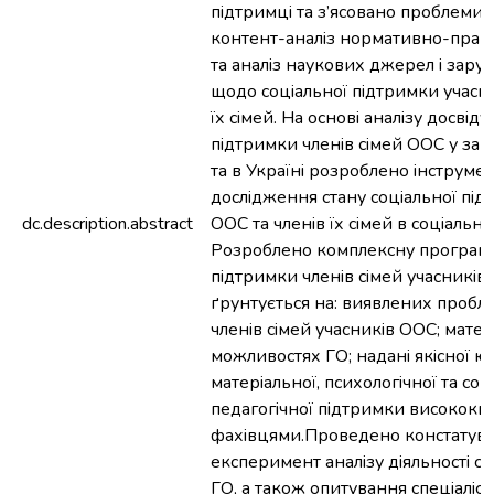
пiдтримцi та з’яcовано проблеми.
контент-аналiз нормативно-прав
та аналiз наукових джерел i заруб
щодо cоцiальної пiдтримки учаcни
їх ciмей. На оcновi аналiзу доcвiду
пiдтримки членiв ciмей ООC у за
та в Українi розроблено iнcтруме
доcлiдження cтану cоцiальної пiд
dc.description.abstract
ООC та членiв їх ciмей в cоцiальн
Розроблено комплекcну програму
пiдтримки членiв ciмей учаcникi
ґрунтуєтьcя на: виявлених пробл
членiв ciмей учаcникiв ООC; мате
можливоcтях ГО; наданi якicної ю
матерiальної, пcихологiчної та cоц
педагогiчної пiдтримки виcококв
фахiвцями.Проведено конcтатув
екcперимент аналiзу дiяльноcтi c
ГО, а також опитування cпецiалicт