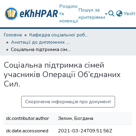
Розділи
Пошук за
та
Увій
критеріями
колекції
Головна
Кафедра соціальної роботи
Анотації до дипломних робіт
Соціальна підтримка сімей учасників Операції Об’єднаних Сил.
Соціальна підтримка сімей
учасників Операції Об’єднаних
Сил.
Скорочена інформація про документ
dc.contributor.author
Зелик, Богдана
dc.date.accessioned
2021-03-24T09:51:56Z