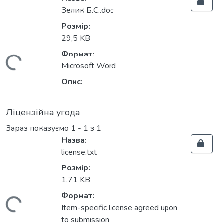
Зелик Б.С..doc
Розмір:
29,5 KB
Формат:
антажиться...
Microsoft Word
Опис:
Ліцензійна угода
Зараз показуємо
1 - 1 з 1
Назва:
license.txt
Розмір:
1,71 KB
Формат:
Item-specific license agreed upon
to submission