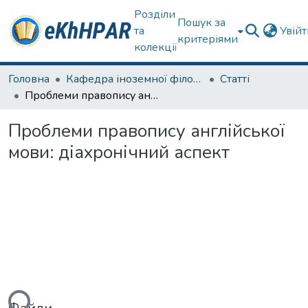
Розділи
Пошук за
та
Увій
критеріями
колекції
Головна
Кафедра іноземної філології
Статті
Проблеми правопису англійської мови: діахронічний аспект
Проблеми правопису англійської
мови: діахронічний аспект