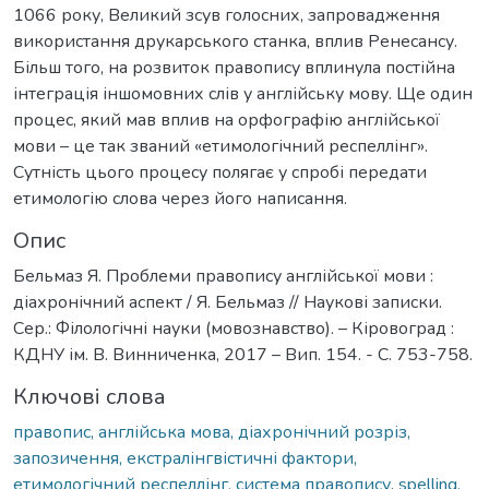
1066 року, Великий зсув голосних, запровадження
використання друкарського станка, вплив Ренесансу.
Більш того, на розвиток правопису вплинула постійна
інтеграція іншомовних слів у англійську мову. Ще один
процес, який мав вплив на орфографію англійської
мови – це так званий «етимологічний респеллінг».
Сутність цього процесу полягає у спробі передати
етимологію слова через його написання.
Опис
Бельмаз Я. Проблеми правопису англійської мови :
діахронічний аспект / Я. Бельмаз // Наукові записки.
Сер.: Філологічні науки (мовознавство). – Кіровоград :
КДНУ ім. В. Винниченка, 2017 – Вип. 154. - С. 753-758.
Ключові слова
правопис, англійська мова, діахронічний розріз,
запозичення, екстралінгвістичні фактори,
етимологічний респеллінг, система правопису
,
spelling,