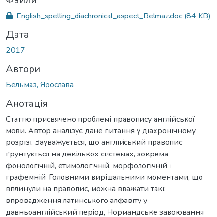
ься...
Файли
English_spelling_diachronical_aspect_Belmaz.doc
(84 KB)
Дата
2017
Автори
Бельмаз, Ярослава
Анотація
Статтю присвячено проблемі правопису англійської
мови. Автор аналізує дане питання у діахронічному
розрізі. Зауважується, що англійський правопис
ґрунтується на декількох системах, зокрема
фонологічній, етимологічній, морфологічній і
графемній. Головними вирішальними моментами, що
вплинули на правопис, можна вважати такі:
впровадження латинського алфавіту у
давньоанглійський період, Нормандське завоювання