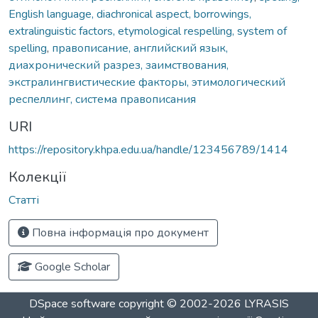
English language, diachronical aspect, borrowings,
extralinguistic factors, etymological respelling, system of
spelling
,
правописание, английский язык,
диахронический разрез, заимствования,
экстралингвистические факторы, этимологический
респеллинг, система правописания
URI
https://repository.khpa.edu.ua/handle/123456789/1414
Колекції
Статті
Повна інформація про документ
Google Scholar
DSpace software
copyright © 2002-2026
LYRASIS