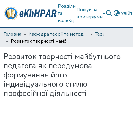
Розділи
Пошук за
та
Увій
критеріями
колекції
Головна
Кафедра теорії та методик дошкільної освіти
Тези
Розвиток творчості майбутнього педагога як передумова формування його індивідуального стилю професійної діяльності
Розвиток творчості майбутнього
педагога як передумова
формування його
індивідуального стилю
професійної діяльності