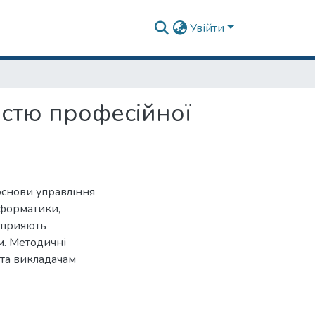
Увійти
істю професійної
основи управління
нформатики,
 сприяють
. Методичні
 та викладачам