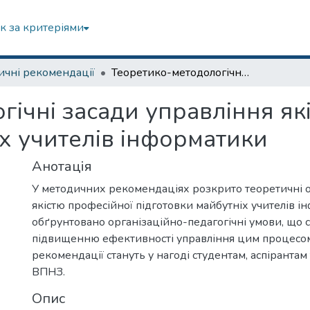
к за критеріями
чні рекомендації
Теоретико-методологічні засади управління якістю професійної підготовки майбутніх учителів інформатики
ічні засади управління як
іх учителів інформатики
Анотація
У методичних рекомендаціях розкрито теоретичні 
якістю професійної підготовки майбутніх учителів і
обґрунтовано організаційно-педагогічні умови, що
підвищенню ефективності управління цим процесом
рекомендації стануть у нагоді студентам, аспірантам
ВПНЗ.
Опис