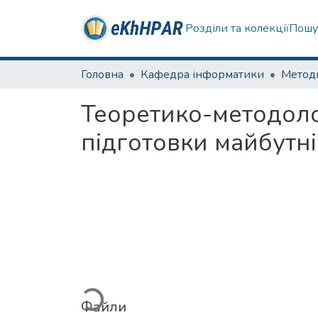
Розділи та колекції
Пошу
Головна
Кафедра інформатики
Методи
Теоретико-методолог
підготовки майбутн
Вантажиться...
Файли