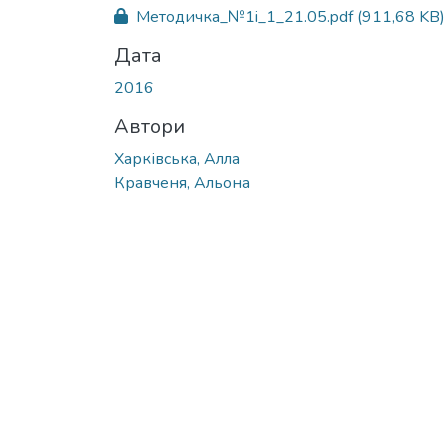
Методичка_№1i_1_21.05.pdf
(911,68 KB)
Дата
2016
Автори
Харківська, Алла
Кравченя, Альона