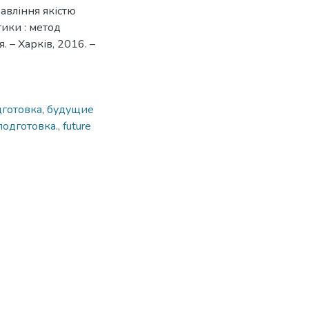
авління якістю
ики : метод
. – Харків, 2016. –
дготовка
,
будущие
подготовка.
,
future