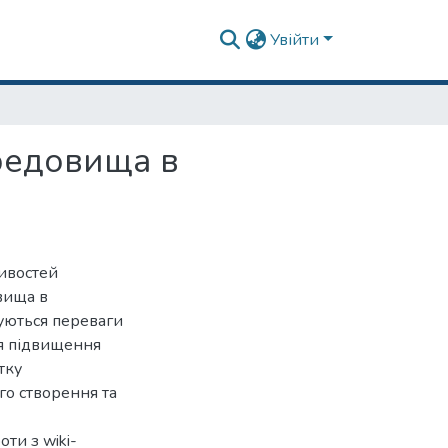
Увійти
ередовища в
ивостей
вища в
зуються переваги
ля підвищення
тку
го створення та
ти з wiki-