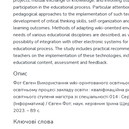
projects, mutual exchange of knowledge, and involving stu
participation in the educational process. Particular attentio
pedagogical approaches to the implementation of such tec
development of critical thinking skills, self-organization and
learning outcomes. Methods of adapting wiki-oriented en
needs of various educational disciplines are described, as 
possibility of integration with other electronic systems fo
educational process. The study includes practical recomme
teachers on the implementation of these technologies, incl
educational content, assessment and feedback.
Опис
Фот Євген Використання wiki-орінтованого освітнь
освітньому процесі закладу освіти : кваліфікаційна р
освітнього ступеня магістра зі спеціальності 014 : Се
(Інформатика) / Євген Фот; наук. керівник Ірина Щер
2023. – 89 с.
Ключові слова