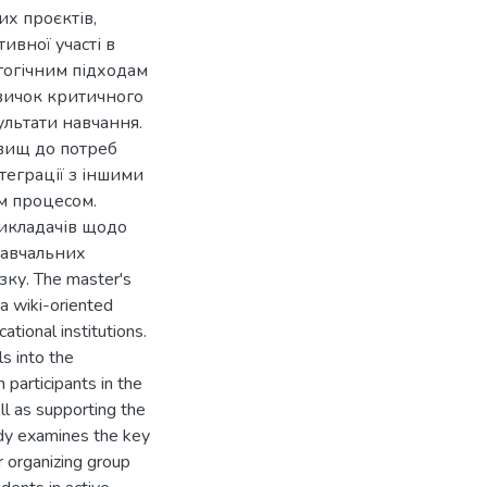
их проєктів,
ивної участі в
гогічним підходам
вичок критичного
ультати навчання.
овищ до потреб
теграції з іншими
м процесом.
икладачів щодо
навчальних
ку. The master's
 a wiki-oriented
tional institutions.
s into the
 participants in the
ll as supporting the
tudy examines the key
or organizing group