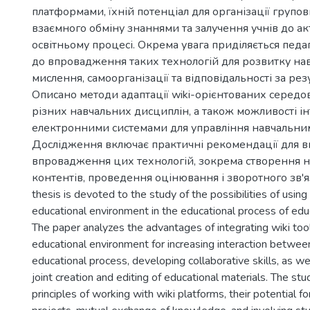
платформами, їхній потенціал для організації групов
взаємного обміну знаннями та залучення учнів до акт
освітньому процесі. Окрема увага приділяється педа
до впровадження таких технологій для розвитку на
мислення, самоорганізації та відповідальності за рез
Описано методи адаптації wiki-орієнтованих серед
різних навчальних дисциплін, а також можливості ін
електронними системами для управління навчальни
Дослідження включає практичні рекомендації для в
впровадження цих технологій, зокрема створення 
контентів, проведення оцінювання і зворотного зв'яз
thesis is devoted to the study of the possibilities of using
educational environment in the educational process of educa
The paper analyzes the advantages of integrating wiki tool
educational environment for increasing interaction between
educational process, developing collaborative skills, as we
joint creation and editing of educational materials. The s
principles of working with wiki platforms, their potential f