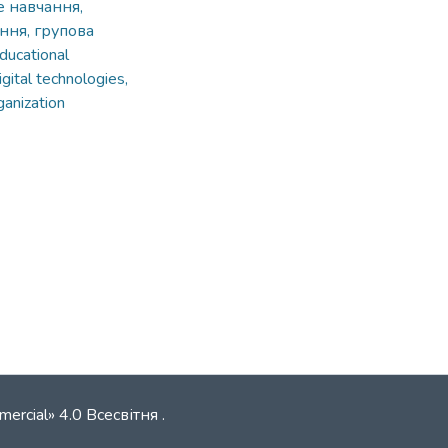
е навчання,
ння, групова
ducational
igital technologies,
rganization
mercial» 4.0 Всесвітня
.