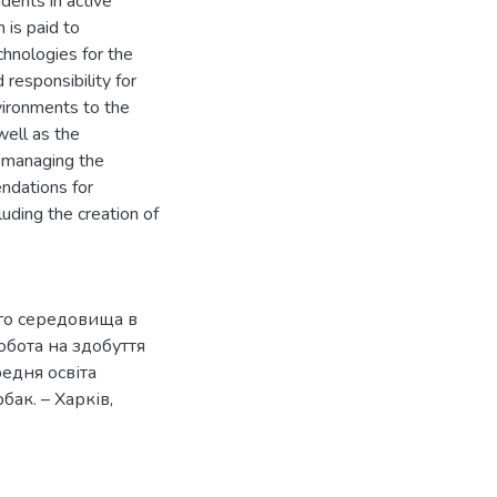
dents in active
n is paid to
hnologies for the
 responsibility for
vironments to the
well as the
r managing the
ndations for
uding the creation of
ого середовища в
обота на здобуття
редня освіта
бак. – Харків,