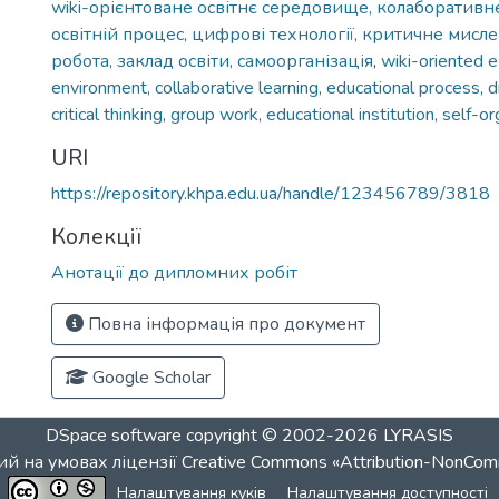
wiki-орієнтоване освітнє середовище, колаборативн
освітній процес, цифрові технології, критичне мисле
робота, заклад освіти, самоорганізація
,
wiki-oriented e
environment, collaborative learning, educational process, d
critical thinking, group work, educational institution, self-o
URI
https://repository.khpa.edu.ua/handle/123456789/3818
Колекції
Анотації до дипломних робіт
Повна інформація про документ
Google Scholar
DSpace software
copyright © 2002-2026
LYRASIS
й на умовах ліцензії
Creative Commons «Attribution-NonCom
Налаштування куків
Налаштування доступності