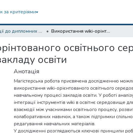
к за критеріями
Анотації до дипломних робіт
Використання wiki-орінтованого освітнього середовища в освітньому процесі закладу освіти
орінтованого освітнього с
закладу освіти
Анотація
Магістерська робота присвячена дослідженню можл
використання wiki-орієнтованого освітнього середо
навчальному процесі закладів освіти. У роботі аналі
інтеграції інструментів wiki в освітнє середовище д
взаємодії між учасниками освітнього процесу, розви
колаборативних навичок, а також підтримки спільно
редагування навчальних матеріалів.
У дослідженні розглядаються ключові принципи робо