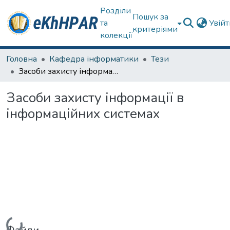
Розділи
Пошук за
та
Увій
критеріями
колекції
Головна
Кафедра інформатики
Тези
Засоби захисту інформації в інформаційних системах
Засоби захисту інформації в
інформаційних системах
Вантажиться...