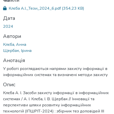
Файли
Клєба А.І._Тези_2024_6.pdf
(354,23 KB)
Дата
2024
Автори
Клєба, Анна
Щербак, Ірина
Анотація
У роботі розглядаються напрями захисту інформації в
інформаційних системах та визначені методи захисту
Опис
Клєба А. І. Засоби захисту інформації в інформаційних
системах / А. І. Клєба, І. В. Щербак // Інновації та
перспективи шляхи розвитку інформаційних
технологій (ІПШРІТ-2024) : збірник тез доповідей ІІІ