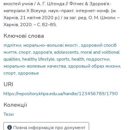
якостей учнів / А. Г. Штонда // Фітнес & Здоров’я :
матеріали Х Всеукр. наук.–практ. інтернет-конф. (м.
Харків, 21 квітня 2020 р.) / за заг. ред. О. М. Школи. –
Харків, 2020. – С. 82–85.
Ключові слова
підлітки, морально–вольові якості , здоровий спосіб
життя, спорт, здоров'я
,
adolescents, moral and volitional
qualities, healthy lifestyle, sports, health
,
подростки,
морально-волевые качества, здоровый образ жизни,
спорт, здоровье
URI
https://repository.khpa.edu.ua/handle/123456789/1790
Колекції
Тези
Повна інформація про документ