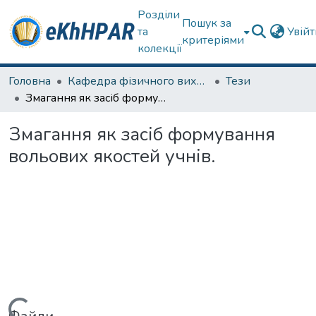
Розділи
Пошук за
та
Увій
критеріями
колекції
Головна
Кафедра фізичного виховання та спортивного вдосконалення
Тези
Змагання як засіб формування вольових якостей учнів.
Змагання як засіб формування
вольових якостей учнів.