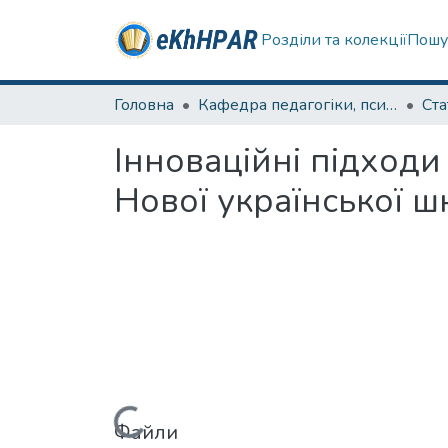
Розділи та колекції
Пошу
Головна
Кафедра педагогіки, психології, початкової освіти та освітнього менеджменту
Ста
Інноваційні підходи
Нової української ш
Файли