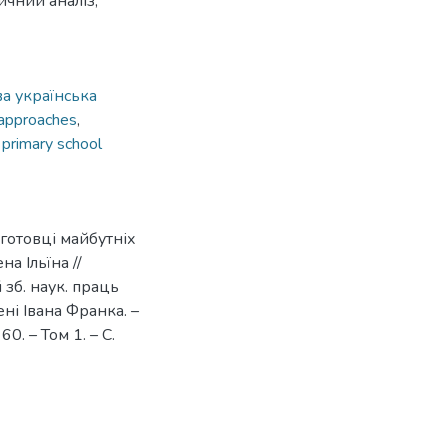
ичний аналіз,
а українська
 approaches
,
 primary school
дготовці майбутніх
а Ільїна //
 зб. наук. праць
ні Івана Франка. –
0. – Том 1. – С.