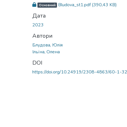
Вантажиться...
Bludova_st1.pdf
(390,43 KB)
Основний
Дата
2023
Автори
Блудова, Юлія
Ільїна, Олена
DOI
https://doi.org/10.24919/2308-4863/60-1-3