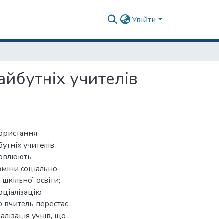
Увійти
айбутніх учителів
користання
бутніх учителів
мовлюють
 зміни соціально-
шкільної освіти;
оціалізацію
го вчитель перестає
лізація учнів, що