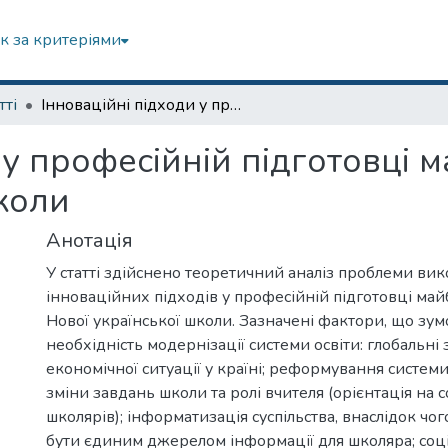
к за критеріями
тті
Інноваційні підходи у професійній підготовці майбутніх учителів Нової української школи
 у професійній підготовці м
коли
Анотація
У статті здійснено теоретичний аналіз проблеми ви
інноваційних підходів у професійній підготовці май
Нової української школи. Зазначені фактори, що зу
необхідність модернізації системи освіти: глобальні
економічної ситуації у країні; реформування системи 
зміни завдань школи та ролі вчителя (орієнтація на с
школярів); інформатизація суспільства, внаслідок чо
бути єдиним джерелом інформації для школяра; соціа