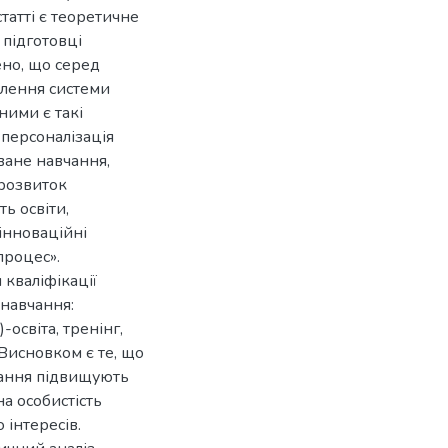
татті є теоретичне
 підготовці
ено, що серед
влення системи
ними є такі
персоналізація
ване навчання,
 розвиток
ь освіти,
«інноваційні
процес».
 кваліфікації
 навчання:
освіта, тренінг,
 Висновком є те, що
чання підвищують
на особистість
 інтересів.