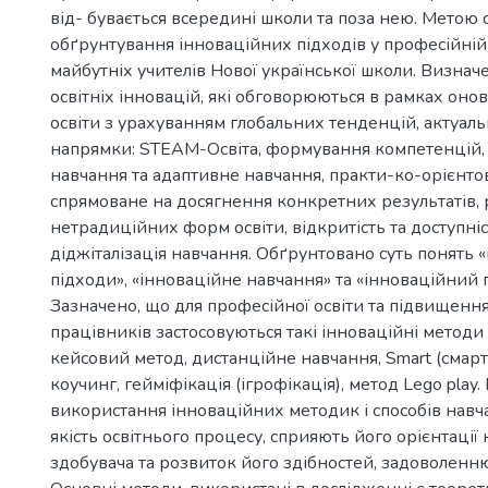
від- бувається всередині школи та поза нею. Метою с
обґрунтування інноваційних підходів у професійній
майбутніх учителів Нової української школи. Визнач
освітніх інновацій, які обговорюються в рамках оно
освіти з урахуванням глобальних тенденцій, актуаль
напрямки: STEAM-Освіта, формування компетенцій, 
навчання та адаптивне навчання, практи-ко-орієнто
спрямоване на досягнення конкретних результатів,
нетрадиційних форм освіти, відкритість та доступніст
діджіталізація навчання. Обґрунтовано суть понять 
2
підходи», «інноваційне навчання» та «інноваційний 
Зазначено, що для професійної освіти та підвищення
працівників застосовуються такі інноваційні методи
кейсовий метод, дистанційне навчання, Smart (смарт)-
коучинг, гейміфікація (ігрофікація), метод Lego play.
використання інноваційних методик і способів нав
якість освітнього процесу, сприяють його орієнтації 
здобувача та розвиток його здібностей, задоволенню