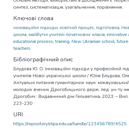
Основні методи, використані в дослідженні є теорет
синтез, систематизація, узагальнення, порівняння.
Ключові слова
інноваційні підходи
,
освітній процес
,
підготовка
,
Нов
школа
,
майбутні учителі початкових класів
,
innovative
educational process
,
training
,
New Ukrainian school
,
future
teachers
Бібліографічний опис
Блудова Ю. О. Інноваційні підходи у професійній пі
учителів Нової української школи / Юлія Блудова, Олен
Актуальні питання гуманітарних наук: міжвузівський
молодих вчених Дрогобицького держ. пед. ун-ту іме
Дрогобич : Видавничий дім Гельветика, 2023. – Вип. 6
223-230
URI
https://repository.khpa.edu.ua/handle/123456789/4525