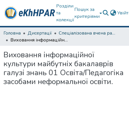
Розділи
Пошук за
та
Увій
критеріями
колекції
Головна
Дисертації
Спеціалізована вчена рада спец. 011 Освітні, педагогічні науки
Виховання інформаційної культури майбутніх бакалаврів галузі знань 01 Освіта/Педагогіка засобами неформальної освіти.
Виховання інформаційної
культури майбутніх бакалаврів
галузі знань 01 Освіта/Педагогіка
засобами неформальної освіти.