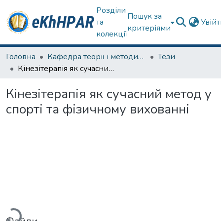
Розділи
Пошук за
та
Увій
критеріями
колекції
Головна
Кафедра теорії і методики фізичного виховання
Тези
Кінезітерапія як сучасний метод у спорті та фізичному вихованні
Кінезітерапія як сучасний метод у
спорті та фізичному вихованні
Вантажиться...