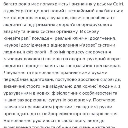
багато років має популярність і визнання у всьому Світі,
а для України це досі новий і незнайомий для багатьох
метод відновлення, лікування, фізичної реабілітації
людини та підтримання здоров’я опорнорухового
апарату та інших систем організму. В основу
кінезітерапії покладені реальні клінічні досягнення,
наукові дослідженя з відновлення м’язової системи
людини, її фізіології і біохімії процесу скорочення
м’язових волокон і впливів на опорно-руховий апарат
людини в процесі занять на спеціальних тренажерах.
Лікування та відновлення правильними рухами
передбачає адаптовані, поступово зростаючі силові дії,
визначені строго індивідуально для кожної людини, з
урахуванням вікових, фізіологічних особливостей та
інших захворювань, супутніх основному. Поступове
навчання правильним (простим і складним) рухам
призводить до їх нейрорефлекторного закріплення.
Відновлення рухливості, в свою чергу, веде до
відновлення трофіки та обміну речовин у кістково-