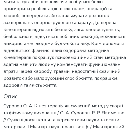
м’язи та суглоби, дозволяючи позбутися болю,
прискорити реабілітацію після травм, операцій та
хвороб, попередити або загальмувати розвиток
захворювань опорно-рухового апарату. До переваг
кінезітерапії відносять безпеку, загальнодоступність,
безболісність, відсутність побічних реакцій, можливість
використання людьми будь-якого віку. Крім допомоги
відновитися фізично, дана оздоровча методика
кінезітерапії покращує психоемоційний стан, методика
здатна навчити людину компенсувати функціональні
втрати через хворобу, травми, недостатній фізичний
розвиток або малорухомий спосіб життя, покращює
здоров’я та якість життя.
Опис
Суровов О. А. Кінезітерапія як сучасний метод у спорті
та фізичному вихованні / О. А. Суровов, Р. Р. Якименко
// Сучасні досягнення та перспективи науки та освіти :
матеріали II Міжнар. наук.-практ. конф. / Міжнародний