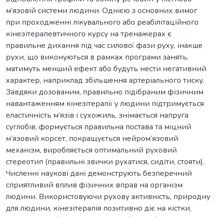
м’язовій системи людини. Однією з основних вимог
при проходженні лікувального або реабілітаційного
кінезітерапевтичного курсу на тренажерах є
правильне дихання під час силової фази руху, інакше
рухи, що виконуються в рамках програми занять,
матимуть менший ефект або будуть нести негативний
характер, наприклад збільшення артеріального тиску.
Завдяки дозованим, правильно підібраним фізичним
навантаженням кінезітерапії у людини підтримується
еластичність м’язів і сухожиль, знімається напруга
суглобів, формується правильна постава та міцний
м’язовий корсет, покращується нейром’язовий
механізм, виробляється оптимальний руховий
стереотип (правильні звички рухатися, сидіти, стояти).
Численні наукові дані демонструють безперечний
сприятливий вплив фізичних вправ на організм
людини. Використовуючи рухову активність, природну
для людини, кінезітерапія позитивно діє на кістки,