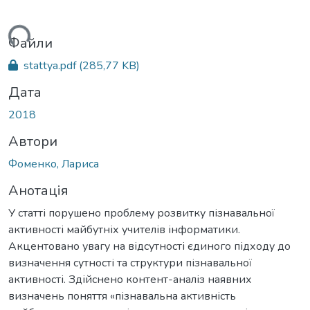
ться...
Файли
stattya.pdf
(285,77 KB)
Дата
2018
Автори
Фоменко, Лариса
Анотація
У статті порушено проблему розвитку пізнавальної
активності майбутніх учителів інформатики.
Акцентовано увагу на відсутності єдиного підходу до
визначення сутності та структури пізнавальної
активності. Здійснено контент-аналіз наявних
визначень поняття «пізнавальна активність