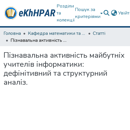
Розділи
Пошук за
та
Увій
критеріями
колекції
Головна
Кафедра математики та фізики
Статті
Пізнавальна активність майбутніх учителів інформатики: дефінітивний та структурний аналіз.
Пізнавальна активність майбутніх
учителів інформатики:
дефінітивний та структурний
аналіз.