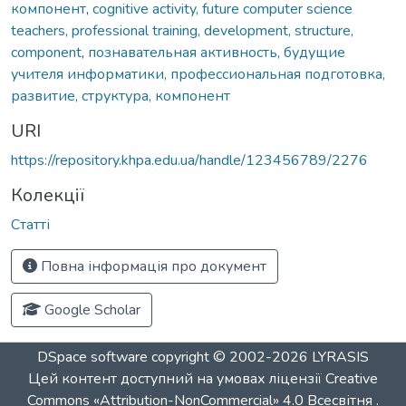
компонент
,
cognitive activity, future computer science
teachers, professional training, development, structure,
component
,
познавательная активность, будущие
учителя информатики, профессиональная подготовка,
развитие, структура, компонент
URI
https://repository.khpa.edu.ua/handle/123456789/2276
Колекції
Статті
Повна інформація про документ
Google Scholar
DSpace software
copyright © 2002-2026
LYRASIS
Цей контент доступний на умовах ліцензії
Creative
Commons «Attribution-NonCommercial» 4.0 Всесвітня
.