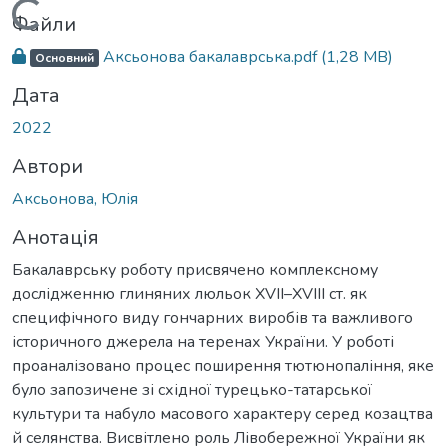
Вантажиться...
Файли
Аксьонова бакалаврська.pdf
(1,28 MB)
Основний
Дата
2022
Автори
Аксьонова, Юлія
Анотація
Бакалаврську роботу присвячено комплексному
дослідженню глиняних люльок XVII–XVIII ст. як
специфічного виду гончарних виробів та важливого
історичного джерела на теренах України. У роботі
проаналізовано процес поширення тютюнопаління, яке
було запозичене зі східної турецько-татарської
культури та набуло масового характеру серед козацтва
й селянства. Висвітлено роль Лівобережної України як