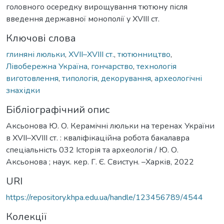
головного осередку вирощування тютюну після
введення державної монополії у XVIII ст.
Ключові слова
глиняні люльки
,
XVII–XVIII ст.
,
тютюнництво
,
Лівобережна Україна
,
гончарство
,
технологія
виготовлення
,
типологія
,
декорування
,
археологічні
знахідки
Бібліографічний опис
Аксьонова Ю. О. Керамічні люльки на теренах України
в XVII–XVIII ст. : кваліфікаційна робота бакалавра
спеціальність 032 Історія та археологія / Ю. О.
Аксьонова ; наук. кер. Г. Є. Свистун. –Харків, 2022
URI
https://repository.khpa.edu.ua/handle/123456789/4544
Колекції