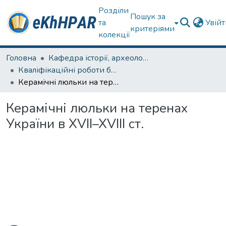
Розділи
Пошук за
та
Увій
критеріями
колекції
Головна
Кафедра історії, археології та гуманітарних наук
Кваліфікаційні роботи бакалаврів
Керамічні люльки на теренах України в XVII–XVIII ст.
Керамічні люльки на теренах
України в XVII–XVIII ст.