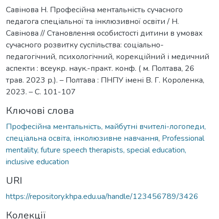
Савінова Н. Професійна ментальність сучасного
педагога спеціальної та інклюзивної освіти / Н.
Савінова // Становлення особистості дитини в умовах
сучасного розвитку суспільства: соціально-
педагогічний, психологічний, корекційний і медичний
аспекти : всеукр. наук.-практ. конф. ( м. Полтава, 26
трав. 2023 р.). – Полтава : ПНПУ імені В. Г. Короленка,
2023. – С. 101-107
Ключові слова
Професійна ментальність, майбутні вчителі-логопеди,
спеціальна освіта, інколюзивне навчання
,
Professional
mentality, future speech therapists, special education,
inclusive education
URI
https://repository.khpa.edu.ua/handle/123456789/3426
Колекції