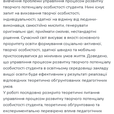
вивчення проблеми управління процесом розвитку
творчого потенціалу особистості студента. Нині існує
запит на виховання творчої особистості,
індивідуальності, здатної на відміну від людини-
виконавця, самостійно мислити, генерувати
оригінальні ідеї, приймати сміливі, нестандартні
рішення. Сучасний світ висуває в якості основного
пріоритету освіти формування соціально-активної,
творчої особистості, здатної швидко та мобільно
пристосовуватися до мінливих умов життя. Доведено,
що управління процесом розвитку творчого потенціалу
особистості студента в освітньому середовищі закладу
вищої освіти буде ефективним у результаті реалізації
відповідних теоретично обґрунтованих педагогічних
умов.
У роботі послідовно розкрито теоретичні питання
управління процесом розвитку творчого потенціалу
особистості студента, теоретично обґрунтовано та
експериментально перевірено вплив педагогічних