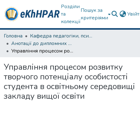
Розділи
Пошук за
та
Увій
критеріями
колекції
Головна
Кафедра педагогіки, психології, початкової освіти та освітнього менеджменту
Анотації до дипломних робіт
Управління процесом розвитку творчого потенціалу особистості студента в освітньому середовищі закладу вищої освіти
Управління процесом розвитку
творчого потенціалу особистості
студента в освітньому середовищі
закладу вищої освіти