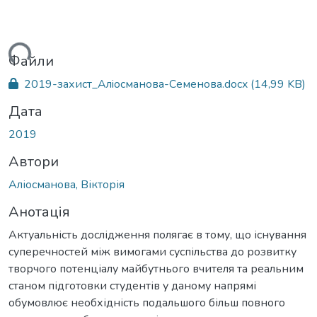
ься...
Файли
2019-захист_Алiосманова-Семенова.docx
(14,99 KB)
Дата
2019
Автори
Аліосманова, Вікторія
Анотація
Актуальність дослідження полягає в тому, що існування
суперечностей між вимогами суспільства до розвитку
творчого потенціалу майбутнього вчителя та реальним
станом підготовки студентів у даному напрямі
обумовлює необхідність подальшого більш повного