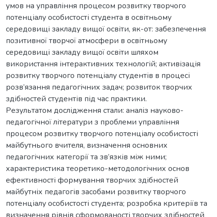
умов на управління процесом розвитку творчого
потенціалу особистості студента в освітньому
середовищі закладу вищої освіти, як-от: забезпечення
позитивної творчої атмосфери в освітньому
середовищі закладу вищої освіти шляхом
використання інтерактивних технологій; активізація
розвитку творчого потенціалу студентів в процесі
розв’язання педагогічних задач; розвиток творчих
здібностей студентів під час практики.
Результатом дослідження стали: аналіз науково-
педагогічної літератури з проблеми управління
процесом розвитку творчого потенціалу особистості
майбутнього вчителя, визначення основних
педагогічних категорії та зв’язків між ними;
характеристика теоретико-методологічних основ
ефективності формування творчих здібностей
майбутніх педагогів засобами розвитку творчого
потенціалу особистості студента; розробка критеріїв та
визначення рівнів сформованості творчих здібностей