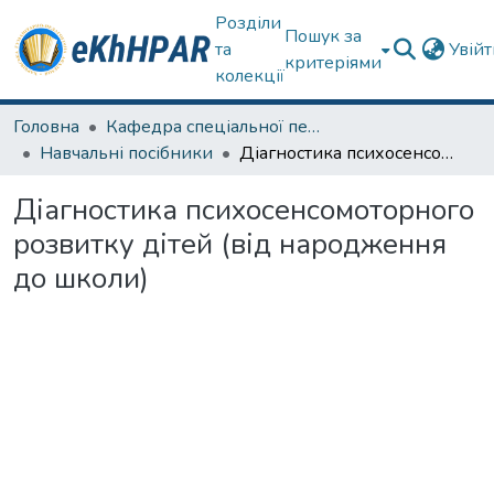
Розділи
Пошук за
та
Увій
критеріями
колекції
Головна
Кафедра спеціальної педагогіки і психології та інклюзивної освіти
Навчальні посібники
Діагностика психосенсомоторного розвитку дітей (від народження до школи)
Діагностика психосенсомоторного
розвитку дітей (від народження
до школи)