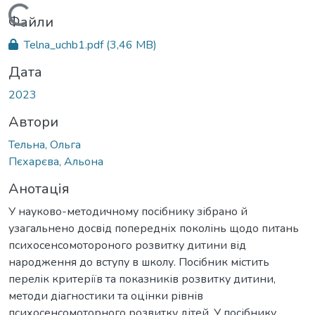
Вантажиться...
Файли
Telna_uchb1.pdf
(3,46 MB)
Дата
2023
Автори
Тельна, Ольга
Пєхарєва, Альона
Анотація
У науково-методичному посібнику зібрано й
узагальнено досвід попередніх поколінь щодо питань
психосенсомотороного розвитку дитини від
народження до вступу в школу. Посібник містить
перелік критеріїв та показників розвитку дитини,
методи діагностики та оцінки рівнів
психосенсомоторного розвитку дітей. У посібнику