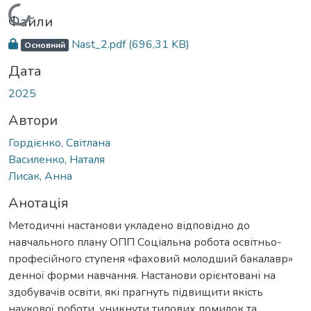
Вантажиться...
Файли
Nast_2.pdf
(696,31 KB)
Основний
Дата
2025
Автори
Гордієнко, Світлана
Василенко, Наталя
Лисак, Анна
Анотація
Методичні настанови укладено відповідно до
навчального плану ОПП Соціальна робота освітньо-
професійного ступеня «фаховий молодший бакалавр»
денної форми навчання. Настанови орієнтовані на
здобувачів освіти, які прагнуть підвищити якість
наукової роботи, уникнути типових помилок та