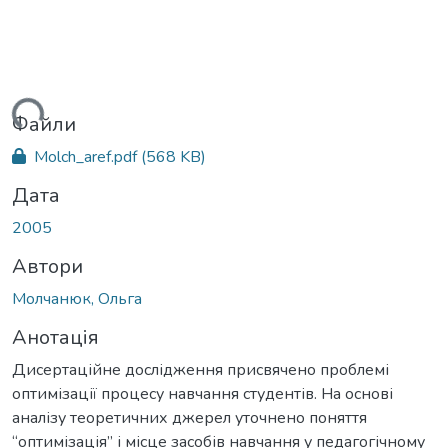
ться...
Файли
Molch_aref.pdf
(568 KB)
Дата
2005
Автори
Молчанюк, Ольга
Анотація
Дисертаційне дослідження присвячено проблемі
оптимізації процесу навчання студентів. На основі
аналізу теоретичних джерел уточнено поняття
“оптимізація” і місце засобів навчання у педагогічному