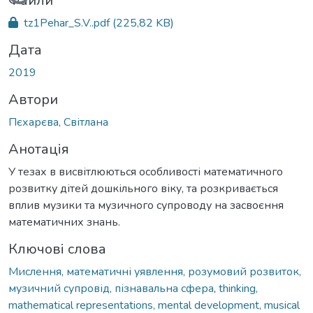
Вантажиться...
Файли
tz1Pehar_S.V..pdf
(225,82 KB)
Дата
2019
Автори
Пєхарєва, Світлана
Анотація
У тезах в висвітлюються особливості математичного
розвитку дітей дошкільного віку, та розкривається
вплив музики та музичного супроводу на засвоєння
математичних знань.
Ключові слова
Мислення, математичні уявлення, розумовий розвиток,
музичний супровід, пізнавальна сфера
,
thinking,
mathematical representations, mental development, musical