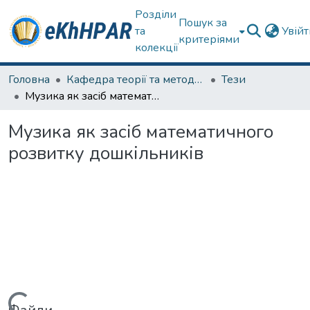
Розділи
Пошук за
та
Увій
критеріями
колекції
Головна
Кафедра теорії та методик дошкільної освіти
Тези
Музика як засіб математичного розвитку дошкільників
Музика як засіб математичного
розвитку дошкільників