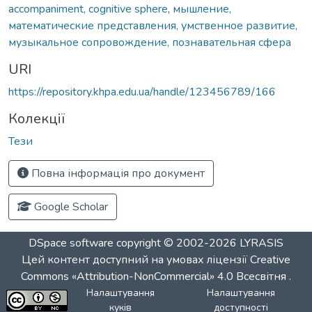
accompaniment, cognitive sphere
,
мышление,
математические представления, умственное развитие,
музыкальное сопровождение, познавательная сфера
URI
https://repository.khpa.edu.ua/handle/123456789/166
Колекції
Тези
Повна інформація про документ
Google Scholar
DSpace software
copyright © 2002-2026
LYRASIS
Цей контент доступний на умовах ліцензії
Creative
Commons «Attribution-NonCommercial» 4.0 Всесвітня
.
Налаштування
Налаштування
куків
доступності