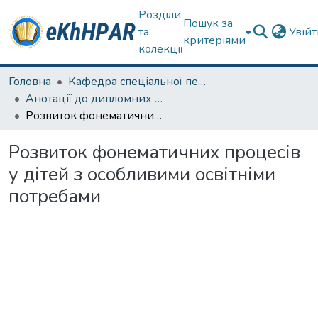
Розділи
Пошук за
та
Увій
критеріями
колекції
Головна
Кафедра спеціальної педагогіки і психології та інклюзивної освіти
Анотації до дипломних робіт
Розвиток фонематичних процесів у дітей з особливими освітніми потребами
Розвиток фонематичних процесів
у дітей з особливими освітніми
потребами