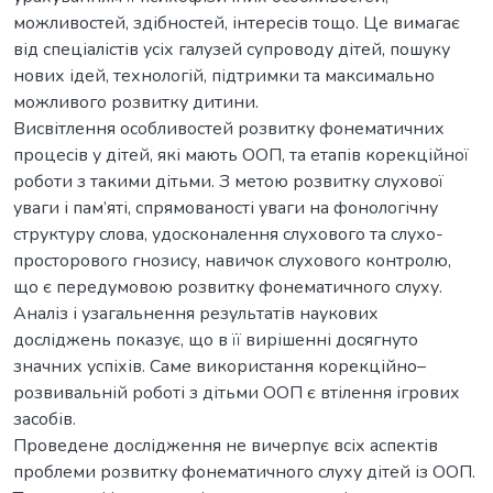
можливостей, здібностей, інтересів тощо. Це вимагає
від спеціалістів усіх галузей супроводу дітей, пошуку
нових ідей, технологій, підтримки та максимально
можливого розвитку дитини.
Висвітлення особливостей розвитку фонематичних
процесів у дітей, які мають ООП, та етапів корекційної
роботи з такими дітьми. З метою розвитку слухової
уваги і пам’яті, спрямованості уваги на фонологічну
структуру слова, удосконалення слухового та слухо-
просторового гнозису, навичок слухового контролю,
що є передумовою розвитку фонематичного слуху.
Аналіз і узагальнення результатів наукових
досліджень показує, що в її вирішенні досягнуто
значних успіхів. Саме використання корекційно–
розвивальній роботі з дітьми ООП є втілення ігрових
засобів.
Проведене дослідження не вичерпує всіх аспектів
проблеми розвитку фонематичного слуху дітей із ООП.