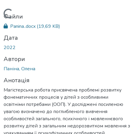
Вантажиться...
Файли
Panina..docx
(19,69 KB)
Дата
2022
Автори
Паніна, Олена
Анотація
Магістерська робота присвячена проблемі розвитку
фонематичних процесів у дітей з особливими
освітніми потребами (ООП). У досліджені посиленою
увагою визначено до поглибленого вивчення
особливостей загального, психічного і мовленнєвого
розвитку дітей з загальним недорозвитком мовлення з
урахуванням її психофізичних особливостей,