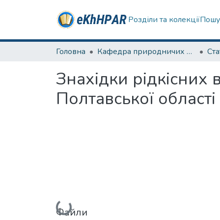
Розділи та колекції
Пошу
Головна
Кафедра природничих наук та здоров'язбереження
Ста
Знахідки рідкісних 
Полтавської області
Вантажиться...
Файли