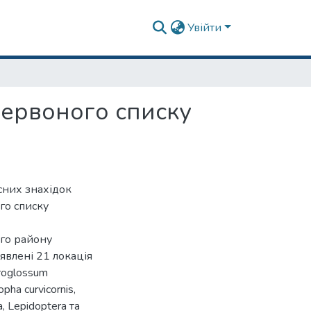
Увійти
Червоного списку
сних знахідок
го списку
го району
иявлені 21 локація
croglossum
opha curvicornis,
, Lepidoptera та