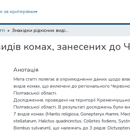
к за критеріями
тті
Знахідки рідкісних видів комах, занесених до Червоного списку Полтавської області
видів комах, занесених до 
Анотація
Мета статті полягає в оприлюдненні даних щодо вла
видів комах, що включені до регіонального Червоно
Полтавської області.
Дослідження, проведені на території Кременчуцько
Полтавської області. В результаті досліджень були в
7 видів комах (Mantis religiosa, Gonepteryx rhamni, Ma
stellatarum, Halictus quadricinctus, Colletes fodiens, Systr
Bombus sylvarum), що належать до 3 рядів: Dictyoptera