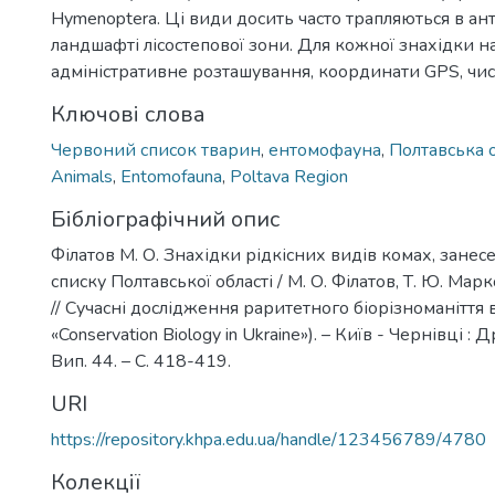
Hymenoptera. Ці види досить часто трапляються в а
ландшафті лісостепової зони. Для кожної знахідки 
адміністративне розташування, координати GPS, чис
Ключові слова
Червоний список тварин
,
ентомофауна
,
Полтавська 
Animals
,
Entomofauna
,
Poltava Region
Бібліографічний опис
Філатов М. О. Знахідки рідкісних видів комах, зане
списку Полтавської області / М. О. Філатов, Т. Ю. Марк
// Сучасні дослідження раритетного біорізноманіття в 
«Conservation Biology in Ukraine»). – Київ - Чернівці : 
Вип. 44. – С. 418-419.
URI
https://repository.khpa.edu.ua/handle/123456789/4780
Колекції