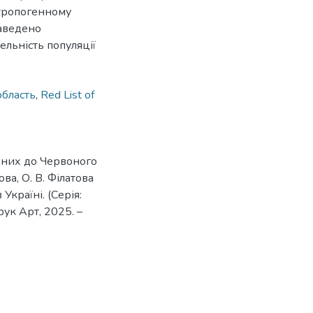
нтропогенному
наведено
ельність популяції
область
,
Red List of
сених до Червоного
ова, О. В. Філатова
Україні. (Серія:
Друк Арт, 2025. –