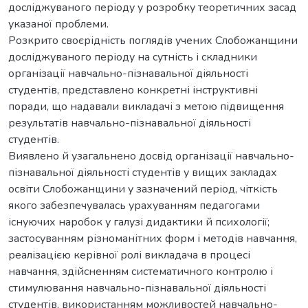
досліджуваного періоду у розробку теоретичних засад
указаної проблеми.
Розкрито своєрідність поглядів учених Слобожанщини
досліджуваного періоду на сутність і складники
організації навчально-пізнавальної діяльності
студентів, представлено конкретні інструктивні
поради, що надавали викладачі з метою підвищення
результатів навчально-пізнавальної діяльності
студентів.
Виявлено й узагальнено досвід організації навчально-
пізнавальної діяльності студентів у вищих закладах
освіти Слобожанщини у зазначений період, чіткість
якого забезпечувалась урахуванням педагогами
існуючих наробок у галузі дидактики й психології;
застосуванням різноманітних форм і методів навчання,
реалізацією керівної ролі викладача в процесі
навчання, здійсненням систематичного контролю і
стимулювання навчально-пізнавальної діяльності
студентів, використанням можливостей навчально-