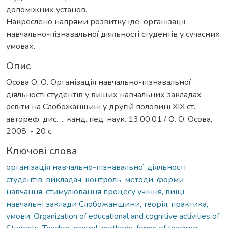
допоміжних установ.
Накреслено напрями розвитку ідеї організації
навчально-пізнавальної діяльності студентів у сучасних
умовах.
Опис
Осова О. О. Організація навчально-пізнавальної
діяльності студентів у вищих навчальних закладах
освіти на Слобожанщині у другій половині ХІХ ст.:
автореф. дис. ... канд. пед. наук. 13.00.01 / О. О. Осова,
2008. - 20 с.
Ключові слова
організація навчально-пізнавальної діяльності
студентів, викладач, контроль, методи, форми
навчання, стимулювання процесу учіння, вищі
навчальні заклади Слобожанщини, теорія, практика,
умови
,
Organization of educational and cognitive activities of