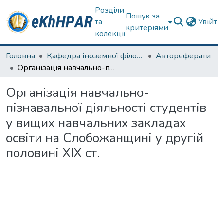
Розділи
Пошук за
та
Увій
критеріями
колекції
Головна
Кафедра іноземної філології
Автореферати
Організація навчально-пізнавальної діяльності студентів у вищих навчальних закладах освіти на Слобожанщині у другій половині ХІХ ст.
Організація навчально-
пізнавальної діяльності студентів
у вищих навчальних закладах
освіти на Слобожанщині у другій
половині ХІХ ст.