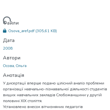
ться...
Файли
Osova_aref.pdf
(305,61 KB)
Дата
2008
Автори
Осова, Ольга
Анотація
У дисертації вперше подано цілісний аналіз проблеми
організації навчально-пізнавальної діяльності студентів
вищих навчальних закладів Слобожанщини у другій
половині ХІХ століття.
Установлено внесок вітчизняних педагогів