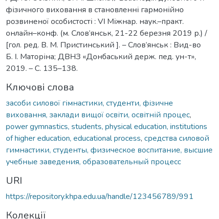
фізичного виховання в становленні гармонійно
розвиненої особистості : VІ Міжнар. наук.–практ.
онлайн–конф. (м. Слов’янськ, 21-22 березня 2019 р.) /
[гол. ред. В. М. Пристинський ]. – Слов’янськ : Вид-во
Б. І. Маторіна; ДВНЗ «Донбаський держ. пед. ун-т»,
2019. – С. 135–138.
Ключові слова
засоби силової гімнастики, студенти, фізичне
виховання, заклади вищої освіти, освітній процес
,
power gymnastics, students, physical education, institutions
of higher education, educational process
,
средства силовой
гимнастики, студенты, физическое воспитание, высшие
учебные заведения, образовательный процесс
URI
https://repository.khpa.edu.ua/handle/123456789/991
Колекції