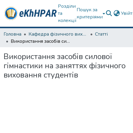
Розділи
Пошук за
та
Увій
критеріями
колекції
Головна
Кафедра фізичного виховання та спортивного вдосконалення
Статті
Використання засобів силової гімнастики на заняттях фізичного виховання студентів
Використання засобів силової
гімнастики на заняттях фізичного
виховання студентів