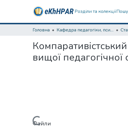
Розділи та колекції
Пошу
Головна
Кафедра педагогіки, психології, початкової освіти та освітнього менеджменту
Ста
Компаративістський
вищої педагогічної 
Файли