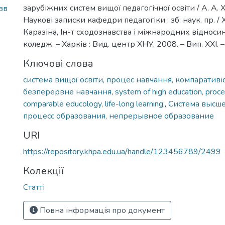
зарубіжних систем вищої педагогічної освіти / А. А. Х
зв
Наукові записки кафедри педагогіки : зб. наук. пр. / Х
7
Каразіна, Ін-т сходознавства і міжнародних відносин,
коледж. – Харків : Вид. центр ХНУ, 2008. – Вип. ХХІ. 
Ключові слова
система вищої освіти, процес навчання, компаративіс
безперервне навчання
,
system of high education, proce
comparable educology, life-long learning.
,
Система высше
процесс образования, непрерывное образование
URI
https://repository.khpa.edu.ua/handle/123456789/2499
Колекції
Статті
Повна інформація про документ