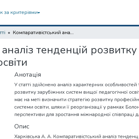
к за критеріями
тті
Компаративістський аналіз тенденцій розвитку зарубіжних систем вищої педагогічної освіти
 аналіз тенденцій розвитку
освіти
Анотація
У статті здійснено аналіз характерних особливостей
розвитку зарубіжних систем вищої педагогічної осв
має на меті визначити стратегію розвитку професійн
системи освіти, шляхи її реорганізації у рамках Боло
перспективи для зростання міжнародної співпраці д
Опис
Харківська А. А. Компаративістський аналіз тенденц