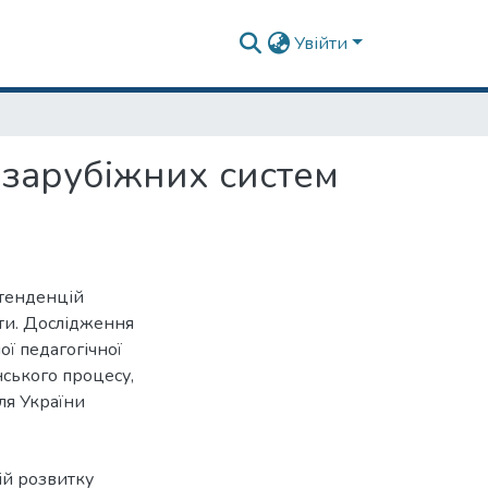
Увійти
 зарубіжних систем
 тенденцій
іти. Дослідження
ої педагогічної
нського процесу,
ля України
ій розвитку