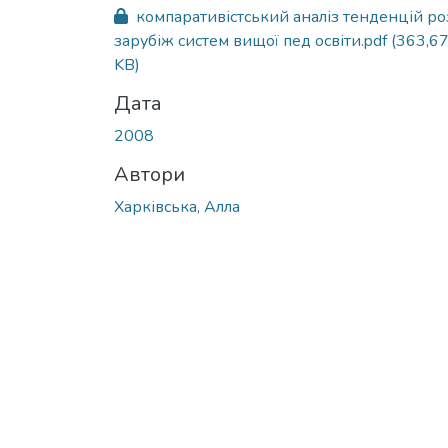
Вантажиться...
компаративістський аналіз тенденцій ро
зарубіж систем вищої пед освіти.pdf
(363,6
KB)
Дата
2008
Автори
Харківська, Алла