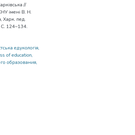
арківська //
НУ імені В. Н.
 Харк. пед.
– С. 124–134.
тська едукологія,
ss of education,
го образования,