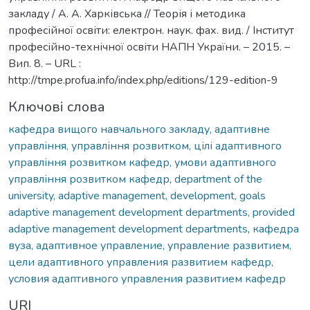
закладу / А. А. Харківська // Теорія і методика
професійної освіти: електрон. наук. фах. вид. / Інститут
професійно-технічної освіти НАПН України. – 2015. –
Вип. 8. – URL :
http://tmpe.profua.info/index.php/editions/129-edition-9
Ключові слова
кафедра вищого навчального закладу, адаптивне
управління, управління розвитком, цілі адаптивного
управління розвитком кафедр, умови адаптивного
управління розвитком кафедр
,
department of the
university, adaptive management, development, goals
adaptive management development departments, provided
adaptive management development departments
,
кафедра
вуза, адаптивное управление, управление развитием,
цели адаптивного управления развитием кафедр,
условия адаптивного управления развитием кафедр
URI