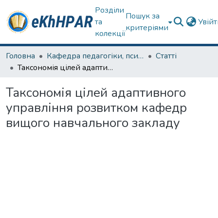
Розділи
Пошук за
та
Увій
критеріями
колекції
Головна
Кафедра педагогіки, психології, початкової освіти та освітнього менеджменту
Статті
Таксономія цілей адаптивного управління розвитком кафедр вищого навчального закладу
Таксономія цілей адаптивного
управління розвитком кафедр
вищого навчального закладу