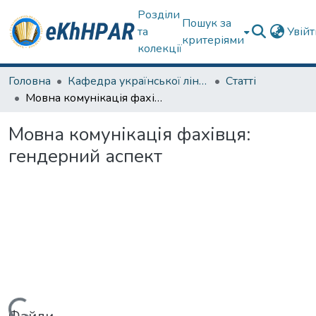
Розділи
Пошук за
та
Увій
критеріями
колекції
Головна
Кафедра української лінгвістики, літератури та методики навчання
Статті
Мовна комунікація фахівця: гендерний аспект
Мовна комунікація фахівця:
гендерний аспект