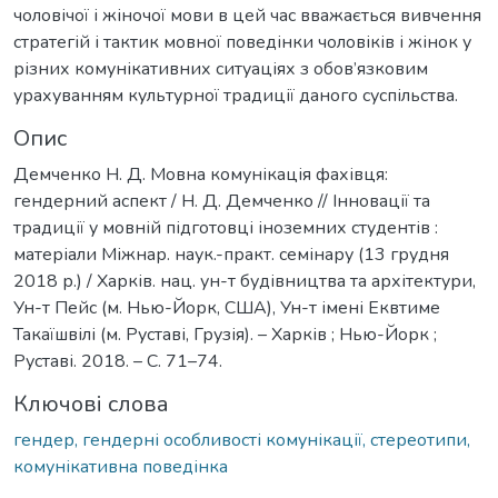
чоловічої і жіночої мови в цей час вважається вивчення
стратегій і тактик мовної поведінки чоловіків і жінок у
різних комунікативних ситуаціях з обов’язковим
урахуванням культурної традиції даного суспільства.
Опис
Демченко Н. Д. Мовна комунікація фахівця:
гендерний аспект / Н. Д. Демченко // Інновації та
традиції у мовній підготовці іноземних студентів :
матеріали Міжнар. наук.-практ. семінару (13 грудня
2018 р.) / Харків. нац. ун-т будівництва та архітектури,
Ун-т Пейс (м. Нью-Йорк, США), Ун-т імені Еквтиме
Такаїшвілі (м. Руставі, Грузія). – Харків ; Нью-Йорк ;
Руставі. 2018. – С. 71–74.
Ключові слова
гендер, гендерні особливості комунікації, стереотипи,
комунікативна поведінка