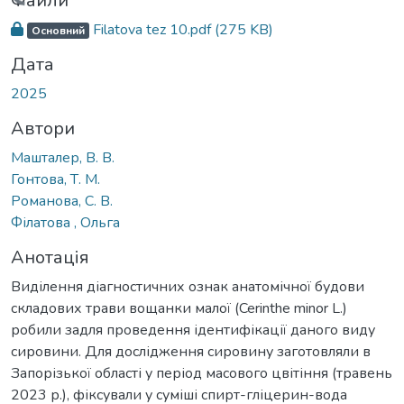
ажиться...
Файли
Filatova tez 10.pdf
(275 KB)
Основний
Дата
2025
Автори
Машталер, В. В.
Гонтова, Т. М.
Романова, С. В.
Філатова , Ольга
Анотація
Виділення діагностичних ознак анатомічної будови
складових трави вощанки малої (Cerinthe minor L.)
робили задля проведення ідентифікації даного виду
сировини. Для дослідження сировину заготовляли в
Запорізької області у період масового цвітіння (травень
2023 р.), фіксували у суміші спирт-гліцерин-вода