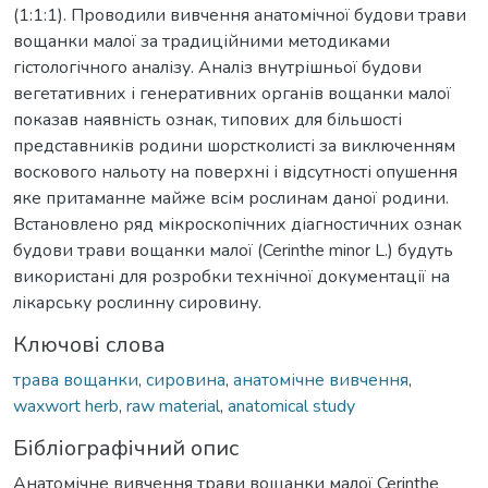
(1:1:1). Проводили вивчення анатомічної будови трави
вощанки малої за традиційними методиками
гістологічного аналізу. Аналіз внутрішньої будови
вегетативних і генеративних органів вощанки малої
показав наявність ознак, типових для більшості
представників родини шорстколисті за виключенням
воскового нальоту на поверхні і відсутності опушення
яке притаманне майже всім рослинам даної родини.
Встановлено ряд мікроскопічних діагностичних ознак
будови трави вощанки малої (Cerinthe minor L.) будуть
використані для розробки технічної документації на
лікарську рослинну сировину.
Ключові слова
трава вощанки
,
сировина
,
анатомічне вивчення
,
waxwort herb
,
raw material
,
anatomical study
Бібліографічний опис
Анатомічне вивчення трави вощанки малої Cerinthe