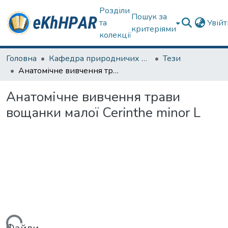
Розділи
Пошук за
та
Увій
критеріями
колекції
Головна
Кафедра природничих наук та здоров'язбереження
Тези
Анатомічне вивчення трави вощанки малої Cerinthe minor L
Анатомічне вивчення трави
вощанки малої Cerinthe minor L