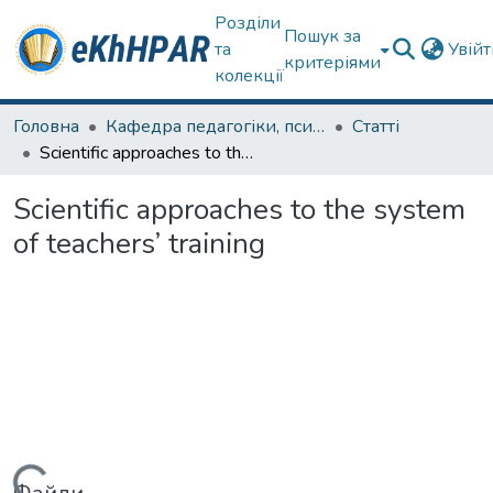
Розділи
Пошук за
та
Увій
критеріями
колекції
Головна
Кафедра педагогіки, психології, початкової освіти та освітнього менеджменту
Статті
Scientific approaches to the system of teachers’ training
Scientific approaches to the system
of teachers’ training