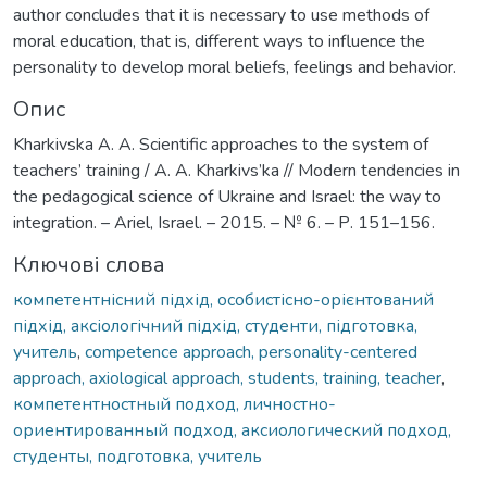
author concludes that it is necessary to use methods of
moral education, that is, different ways to influence the
personality to develop moral beliefs, feelings and behavior.
Опис
Kharkivska A. A. Scientific approaches to the system of
teachers’ training / A. A. Kharkivs’ka // Modern tendencies in
the pedagogical science of Ukraine and Israel: the way to
integration. – Ariel, Israel. – 2015. – № 6. – Р. 151–156.
Ключові слова
компетентнісний підхід, особистісно-орієнтований
підхід, аксіологічний підхід, студенти, підготовка,
учитель
,
competence approach, personality-centered
approach, axiological approach, students, training, teacher
,
компетентностный подход, личностно-
ориентированный подход, аксиологический подход,
студенты, подготовка, учитель