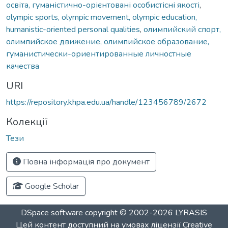
освіта, гуманістично-орієнтовані особистісні якості
,
оlympic sports, оlympic movement, оlympic education,
humanistic-oriented personal qualities
,
олимпийский спорт,
олимпийское движение, олимпийское образование,
гуманистически-ориентированные личностные
качества
URI
https://repository.khpa.edu.ua/handle/123456789/2672
Колекції
Тези
Повна інформація про документ
Google Scholar
DSpace software
copyright © 2002-2026
LYRASIS
Цей контент доступний на умовах ліцензії
Creative