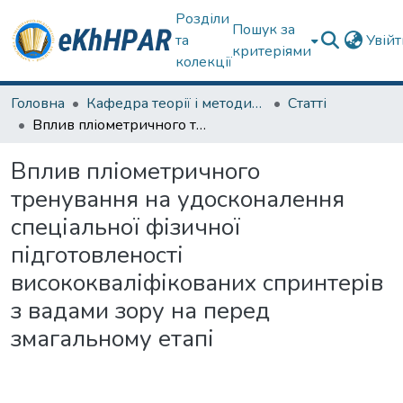
Розділи
Пошук за
та
Увій
критеріями
колекції
Головна
Кафедра теорії і методики фізичного виховання
Статті
Вплив пліометричного тренування на удосконалення спеціальної фізичної підготовленості висококваліфікованих спринтерів з вадами зору на перед змагальному етапі
Вплив пліометричного
тренування на удосконалення
спеціальної фізичної
підготовленості
висококваліфікованих спринтерів
з вадами зору на перед
змагальному етапі