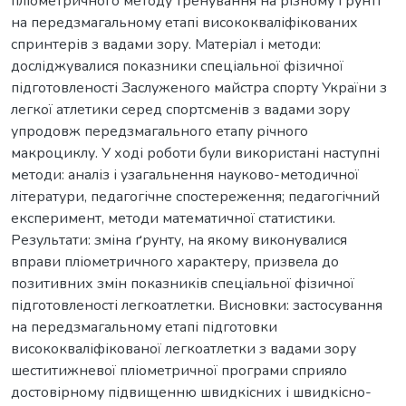
пліометричного методу тренування на різному ґрунті
на передзмагальному етапі висококваліфікованих
спринтерів з вадами зору. Матеріал і методи:
досліджувалися показники спеціальної фізичної
підготовленості Заслуженого майстра спорту України з
легкої атлетики серед спортсменів з вадами зору
упродовж передзмагального етапу річного
макроциклу. У ході роботи були використані наступні
методи: аналіз і узагальнення науково-методичної
літератури, педагогічне спостереження; педагогічний
експеримент, методи математичної статистики.
Результати: зміна ґрунту, на якому виконувалися
вправи пліометричного характеру, призвела до
позитивних змін показників спеціальної фізичної
підготовленості легкоатлетки. Висновки: застосування
на передзмагальному етапі підготовки
висококваліфікованої легкоатлетки з вадами зору
шеститижневої пліометричної програми сприяло
достовірному підвищенню швидкісних і швидкісно-