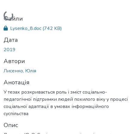
Вантажиться...
Файли
Lysenko_8.doc
(742 KB)
Дата
2019
Автори
Лисенко, Юлія
Анотація
У тезах розкривається роль і зміст соціально-
педагогічної підтримки людей похилого віку у процесі
соціальної адаптації в умовах інформаційного
суспільства
Опис