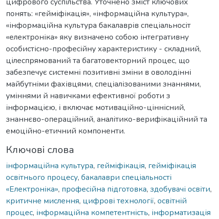
цифрового суспільства. Уточнено зміст ключових
понять: «гейміфікація», «інформаційна культура»,
«інформаційна культура бакалаврів спеціальносіт
«електроніка» яку визначено собою інтегративну
особистісно-професійну характеристику - складний,
цілеспрямований та багатовекторний процес, що
забезпечує системні позитивні зміни в оволодінні
майбутніми фахівцями, спеціалізованими знаннями,
уміннями й навичками ефективної роботи з
інформацією, і включає мотиваційно-ціннісний,
знаннєво-операційний, аналітико-верифікаційний та
емоційно-етичний компоненти.
Ключові слова
інформаційна культура
,
гейміфікація
,
гейміфікація
освітнього процесу
,
бакалаври спеціальності
«Електроніка»
,
професійна підготовка
,
здобувачі освіти
,
критичне мислення
,
цифрові технології
,
освітній
процес
,
інформаційна компетентність
,
інформатизація