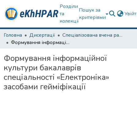
Розділи
Пошук за
та
Увій
критеріями
колекції
Головна
Дисертації
Спеціалізована вчена рада спец. 011 Освітні, педагогічні науки
Формування інформаційної культури бакалаврів спеціальності «Електроніка» засобами гейміфікації
Формування інформаційної
культури бакалаврів
спеціальності «Електроніка»
засобами гейміфікації