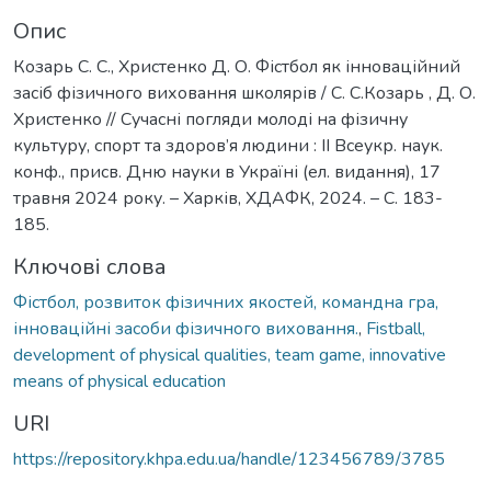
Опис
Козарь С. С., Христенко Д. О. Фістбол як інноваційний
засіб фізичного виховання школярів / С. С.Козарь , Д. О.
Христенко // Сучасні погляди молоді на фізичну
культуру, спорт та здоров’я людини : ІІ Всеукр. наук.
конф., присв. Дню науки в Україні (ел. видання), 17
травня 2024 року. – Харків, ХДАФК, 2024. – С. 183-
185.
Ключові слова
Фістбол, розвиток фізичних якостей, командна гра,
інноваційні засоби фізичного виховання.
,
Fistball,
development of physical qualities, team game, innovative
means of physical education
URI
https://repository.khpa.edu.ua/handle/123456789/3785