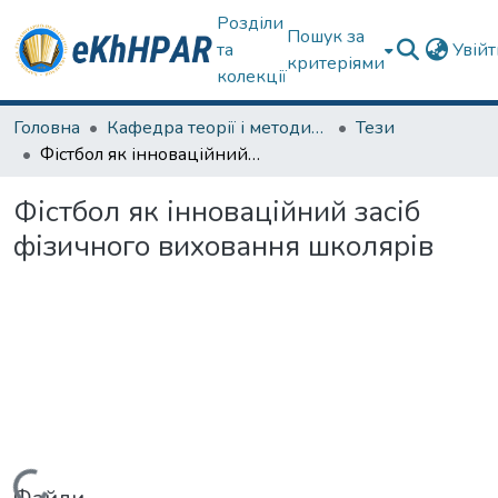
Розділи
Пошук за
та
Увій
критеріями
колекції
Головна
Кафедра теорії і методики фізичного виховання
Тези
Фістбол як інноваційний засіб фізичного виховання школярів
Фістбол як інноваційний засіб
фізичного виховання школярів