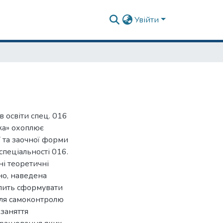
Увійти
 освіти спец. 016
ка» охоплює
 та заочної форми
спеціальності 016.
ні теоретичні
но, наведена
олить сформувати
 для самоконтролю
 заняття