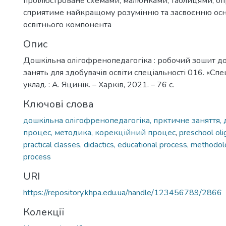
проілюстроване схемами, малюнками, таблицями, о
сприятиме найкращому розумінню та засвоєнню осн
освітнього компонента
Опис
Дошкільна олігофренопедагогіка : робочий зошит д
занять для здобувачів освіти спеціальності 016. «Спец
уклад. : А. Яцинік. – Харків, 2021. – 76 с.
Ключові слова
дошкільна олігофренопедагогіка, прктичне заняття, 
процес, методика, корекційний процес
,
preschool ol
practical classes, didactics, educational process, methodol
process
URI
https://repository.khpa.edu.ua/handle/123456789/2866
Колекції