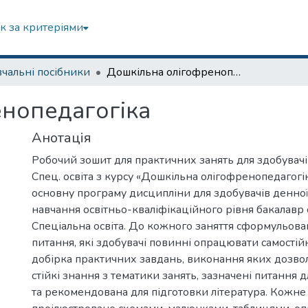
к за критеріями
чальні посібники
Дошкільна олігофренопедагогіка
нопедагогіка
Анотація
Робочий зошит для практичних занять для здобувачів
Спец. освіта з курсу «Дошкільна олігофренопедагогі
основну програму дисципліни для здобувачів денної
навчання освітньо-кваліфікаційного рівня бакалавр 
Спеціальна освіта. До кожного заняття сформульова
питання, які здобувачі повинні опрацювати самостій
добірка практичних завдань, виконання яких дозв
стійкі знання з тематики занять, зазначені питання
та рекомендована для підготовки література. Кожне