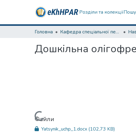
Розділи та колекції
Пошу
Головна
Кафедра спеціальної педагогіки і психології та інклюзивної освіти
Нав
Дошкільна олігофре
Вантажиться...
Файли
Yatsynik_uchp_1.docx
(102,73 KB)