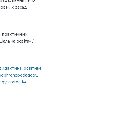
працювання яких
овних засад
о практичних
іальна освіта» /
дидактика, освітній
igophrenopedagogy,
ogy, corrective