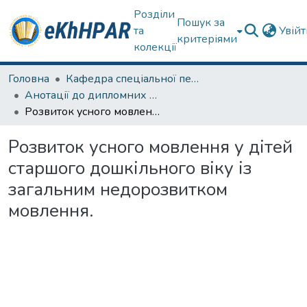
Розділи
Пошук за
та
Увій
критеріями
колекції
Головна
Кафедра спеціальної педагогіки і психології та інклюзивної освіти
Анотації до дипломних робіт
Розвиток усного мовлення у дітей старшого дошкільного віку із загальним недорозвитком мовлення.
Розвиток усного мовлення у дітей
старшого дошкільного віку із
загальним недорозвитком
мовлення.