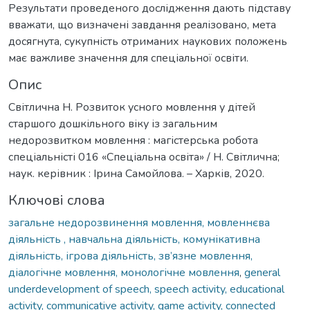
Результати проведеного дослідження дають підставу
вважати, що визначені завдання реалізовано, мета
досягнута, сукупність отриманих наукових положень
має важливе значення для спеціальної освіти.
Опис
Світлична Н. Розвиток усного мовлення у дітей
старшого дошкільного віку із загальним
недорозвитком мовлення : магістерська робота
спеціальністі 016 «Спеціальна освіта» / Н. Світлична;
наук. керівник : Ірина Самойлова. – Харків, 2020.
Ключові слова
загальне недорозвинення мовлення, мовленнєва
діяльність , навчальна діяльність, комунікативна
діяльність, ігрова діяльність, зв’язне мовлення,
діалогічне мовлення, монологічне мовлення
,
general
underdevelopment of speech, speech activity, educational
activity, communicative activity, game activity, connected