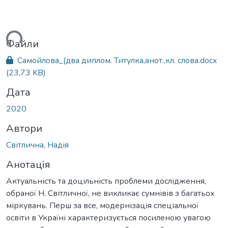
ься...
Файли
Самойлова_(два диплом. Титулка,анот.,кл. слова.docx
(23,73 KB)
Дата
2020
Автори
Світлична, Надія
Анотація
Актуальність та доцільність проблеми дослідження,
обраної Н. Світличної, не викликає сумнівів з багатьох
міркувань. Перш за все, модернізація спеціальної
освіти в Україні характеризується посиленою увагою