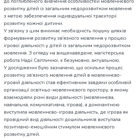
до поглибленого вивчення особливостей мовленнєвого
розвитку дітей із загальним недорозвитком мовлення
з метою забезпечення індивідуальної траєкторії
розвитку кожної дитини.
У зв’язку з цим виникає необхідність пошуку шляхів
формування розвитку зв’язного мовлення у процесі
ігрової діяльності у дітей із загальним недорозвитком
мовлення. З огляду на вищенаведене, магістерська
робота Надії Світличної, є безумовно, актуальною.
У дослідженні було зазначено, що оскільки процес
розвитку зв’язного мовлення дітей в мовленнєво-
ігровій діяльності став ефективним завдяки особливій
організації освітньо-мовленнєвого простору, в якому
взаємодіяли різні види діяльності (мовленнєва,
навчальна, комунікативна, ігрова), а домінантною
виступила мовленнєво-ігрова діяльність, де ігрова як
провідний вид діяльності дошкільників виступала
позитивно-емоційним стимулом мовленнєвого
розвитку дітей.