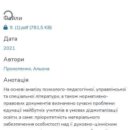
иться...
Файли
9. (1).pdf
(781,5 KB)
Дата
2021
Автори
Прокопенко, Альона
Анотація
На основі аналізу психолого-педагогічної, управлінської
та спеціальної літератури, а також нормативно-
правових документів визначено сучасні проблеми
едукації майбутніх учителів в умовах діджиталізації
освіти, а саме: пріоритетність матеріального
забезпечення особистості над її духовно-ціннісним