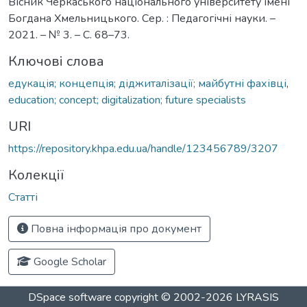
Вісник Черкаського національного університету імені
Богдана Хмельницького. Сер. : Педагогічні науки. –
2021. – № 3. – С. 68–73.
Ключові слова
едукація; концепція; діджиталізації; майбутні фахівці
,
education; concept; digitalization; future specialists
URI
https://repository.khpa.edu.ua/handle/123456789/3207
Колекції
Статті
Повна інформація про документ
Google Scholar
DSpace software
copyright © 2002-2026
LYRASIS