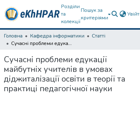
Розділи
Пошук за
та
Увій
критеріями
колекції
Головна
Кафедра інформатики
Статті
Сучасні проблеми едукації майбутніх учителів в умовах діджиталізації освіти в теорії та практиці педагогічної науки
Сучасні проблеми едукації
майбутніх учителів в умовах
діджиталізації освіти в теорії та
практиці педагогічної науки