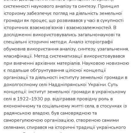
системності наукового аналізу та синтезу. Принцип
історизму забезпечує погляд на діяльність земельної
громади як процес, що розвивався у часі в сукупності
історичних взаємозв’язків і взаємозалежностей. В
дослідженні використовувались загальнонаукові та
спеціальні історичні методи. Аналіз історіографії
обумовив використання аналізу, синтезу, узагальнення,
класифікації. Метод систематизації використовувався
при вивченні архівних матеріалів. Науковою новизною
є подальше обґрунтування цілісної концепції
організації та діяльності інституту земельної громади в
доколгоспному селі Наддніпрянської України. Суть
концепції: інститут земельної громади в українському
селі в 1922–1930 рр. відігравав провідну роль в
економічному та соціальному житті села, в стосунках із
радянською владою, був самоврядною та
саморегулюючою організацією, створеною самими
селянами, спирався на історичні традиції українського