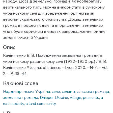
народу. Досвід земельної громади, як кооперативу
вертикального типу, можна використати в сучасному
українському селі для збереження селянства як
верстви українського суспільства. Досвід земельних
громад в процесі поділу та впорядження земельних
угідь буде корисним в умовах запровадження ринку
землі в сучасній Україні
Опис
Калініченко В. В. Походження земельної громади в
українському радянському селі (1922–1930 рр.) / В. В.
Калініченко // Journal of science. – Lyon, 2020. – №7. – Vol.
2. – P. 39–44.
Ключові слова
Наддніпрянська Україна, село, селяни, сільська громада,
земельна громада
,
Dnieper Ukraine, village, peasants, a
rural society, a land community