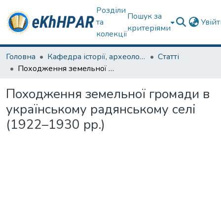
Розділи
Пошук за
та
Увій
критеріями
колекції
Головна
Кафедра історії, археології та гуманітарних наук
Статті
Походження земельної громади в українському радянському селі (1922–1930 рр.)
Походження земельної громади в
українському радянському селі
(1922–1930 рр.)