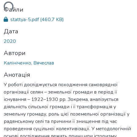
ься...
Файли
stattya-5.pdf
(460,7 KB)
Дата
2020
Автори
Калініченко, Вячеслав
Анотація
У роботі досліджується походження самоврядної
організації селян – земельної громади в період її
існування – 1922–1930 рр. Зокрема, аналізується
діяльність сільської громади і її трансформація у
земельну громаду, роль цієї поземельної організації у
радянському селі та причини її знищення під час
проведення суцільної колективізації. У методологічній
основі дослідження лежать принципи історизму,