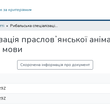
к за критеріями
тті
Рибальська спеціалізація прасловʼянської анімалістичної лексики в говірках української мови
зація прасловʼянської аніма
ї мови
Скорочена інформація про документ
29Z
29Z