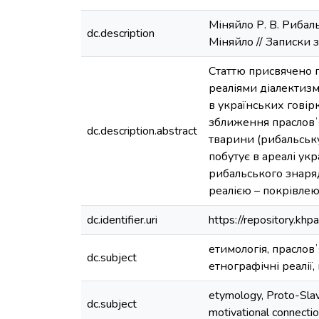
Міняйло Р. В. Рибаль
dc.description
Міняйло // Записки з
Статтю присвячено 
реаліями діалектизм
в українських говір
зближення прасловʼя
dc.description.abstract
тварини (рибальську
побутує в ареалі ук
рибальського знаряд
реалією – покрівле
dc.identifier.uri
https://repository.k
етимологія, праслов
dc.subject
етнографічні реалії
etymology, Proto-Slavic
dc.subject
motivational connectio