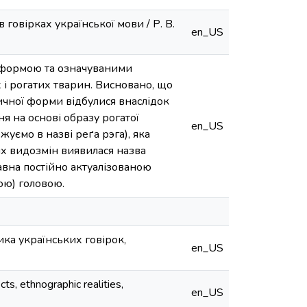
 говірках української мови / Р. В.
en_US
ю формою та означуваними
 і рогатих тварин. Висновано, що
ичної форми відбулися внаслідок
я на основі образу рогатої
en_US
уємо в назві реґа рэга), яка
их видозмін виявилася назва
авна постійно актуалізованою
ою) головою.
ика українських говірок,
en_US
cts, ethnographic realities,
en_US