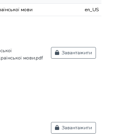
раїнської мови
en_US
ської
Завантажити
країнської мови.pdf
Завантажити