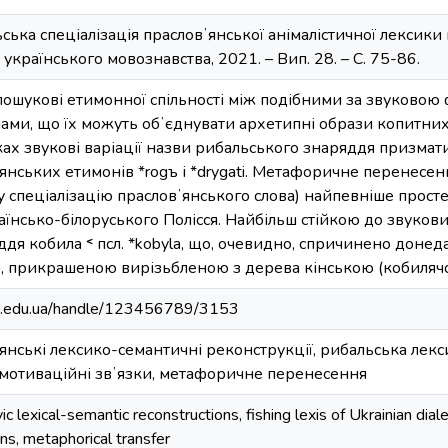
ська спеціалізація прасловʼянської анімалістичної лексики в
 українського мовознавства, 2021. – Вип. 28. – С. 75-86.
пошукові етимонної спільності між подібними за звуково
ами, що їх можуть обʼєднувати архетипні образи копитних
ках звукові варіації назви рибальського знаряддя призмат
нських етимонів *rogъ і *drygati. Метафоричне перенесенн
 спеціалізацію прасловʼянського слова) найпевніше простеж
раїнсько-білоруського Полісся. Найбільш стійкою до звуков
дя кобила ˂ псл. *kobyla, що, очевидно, спричинено донед
ю, прикрашеною вирізьбленою з дерева кінською (кобиляч
hpa.edu.ua/handle/123456789/3153
ʼянські лексико-семантичні реконструкції, рибальська лекс
, мотиваційні звʼязки, метафоричне перенесення
 lexical-semantic reconstructions, fishing lexis of Ukrainian diale
ns, metaphorical transfer