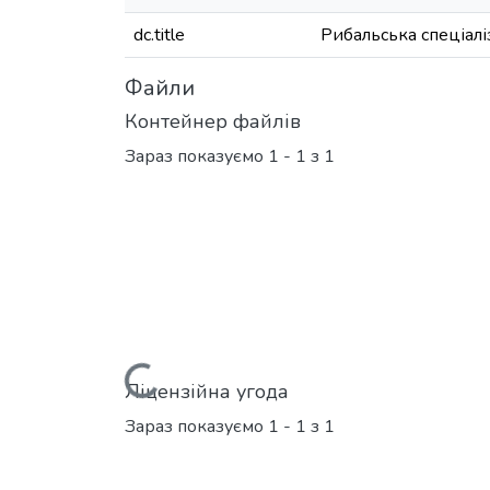
dc.title
Рибальська спеціалі
Файли
Контейнер файлів
Зараз показуємо
1 - 1 з 1
Вантажиться...
Ліцензійна угода
Зараз показуємо
1 - 1 з 1