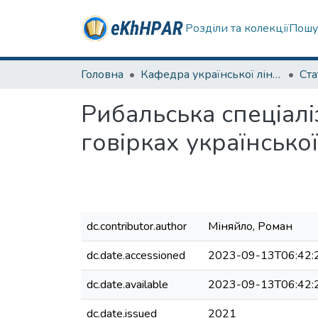
Розділи та колекції
Пошу
Головна
Кафедра української лінгвістики, літератури та методики навчання
Ста
Рибальська спеціалі
говірках українсько
dc.contributor.author
Міняйло, Роман
dc.date.accessioned
2023-09-13T06:42:
dc.date.available
2023-09-13T06:42:
dc.date.issued
2021