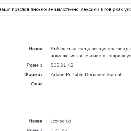
зація прасловʼянської анімалістичної лексики в говірках ук
Назва:
Рибальська спеціалізація праслов,ян
анімалістичної лексики в говірках у
Розмір:
505,31 KB
Формат:
Adobe Portable Document Format
Опис:
Назва:
license.txt
Розмір:
1,71 KB