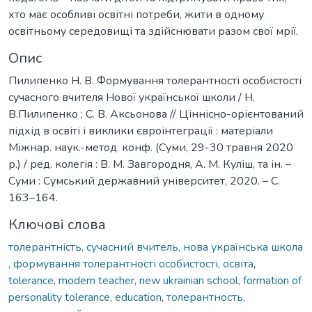
хто має особливі освітні потреби, жити в одному
освітньому середовищі та здійснювати разом свої мрії.
Опис
Пилипенко Н. В. Формування толерантності особистості
сучасного вчителя Нової української школи / Н.
В.Пилипенко ; С. В. Аксьонова // Ціннісно-орієнтований
підхід в освіті і виклики євроінтеграції : матеріали
Міжнар. наук.-метод. конф. (Суми, 29-30 травня 2020
р.) / ред. колегія : В. М. Завгородня, А. М. Куліш, та ін. –
Суми : Сумський державний університет, 2020. – С.
163–164.
Ключові слова
толерантність, сучасний вчитель, нова українська школа
, формування толерантності особистості, освіта
,
tolerance, modern teacher, new ukrainian school, formation of
personality tolerance, education
,
толерантность,