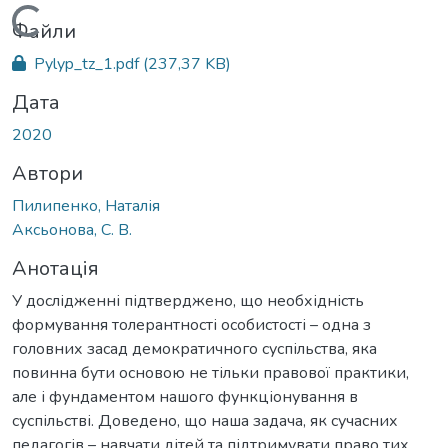
Вантажиться...
Файли
Pylyp_tz_1.pdf
(237,37 KB)
Дата
2020
Автори
Пилипенко, Наталія
Аксьонова, С. В.
Анотація
У дослідженні підтверджено, що необхідність
формування толерантності особистості – одна з
головних засад демократичного суспільства, яка
повинна бути основою не тільки правової практики,
але і фундаментом нашого функціонування в
суспільстві. Доведено, що наша задача, як сучасних
педагогів – навчати дітей та підтримувати право тих,