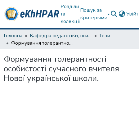
Розділи
Пошук за
та
Увій
критеріями
колекції
Головна
Кафедра педагогіки, психології, початкової освіти та освітнього менеджменту
Тези
Формування толерантності особистості сучасного вчителя Нової української школи.
Формування толерантності
особистості сучасного вчителя
Нової української школи.