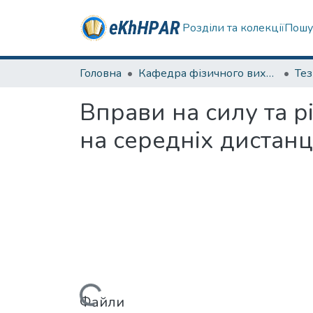
Розділи та колекції
Пошу
Головна
Кафедра фізичного виховання та спортивного вдосконалення
Те
Вправи на силу та р
на середніх дистанц
Файли