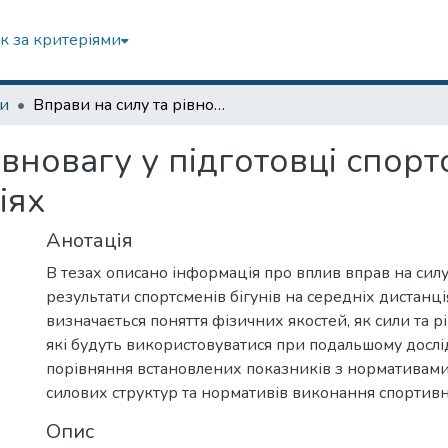
к за критеріями
зи
Вправи на силу та рівновагу у підготовці спортсменів-легкоатлетів на середніх дистанціях
івновагу у підготовці спорт
іях
Анотація
В тезах описано інформація про вплив вправ на силу
результати спортсменів бігунів на середніх дистанці
визначається поняття фізичних якостей, як сили та р
які будуть використовуватися при подальшому дослі
порівняння встановлених показників з нормативами
силових структур та нормативів виконання спортив
Опис