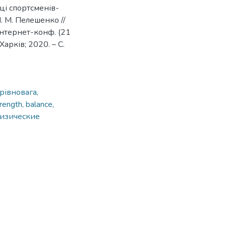
вці спортсменів-
І. М. Пелешенко //
 інтернет-конф. (21
 Харків; 2020. – С.
 рівновага,
trength, balance,
физические