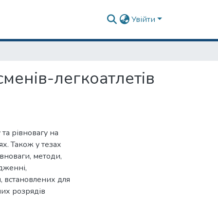
Увійти
сменів-легкоатлетів
 та рівновагу на
ях. Також у тезах
івноваги, методи,
дженні,
, встановлених для
них розрядів