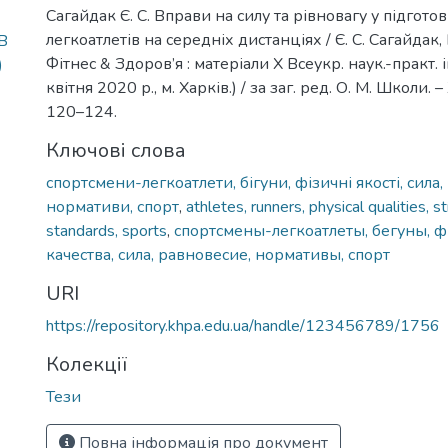
Сагайдак Є. С. Вправи на силу та рівновагу у підгото
легкоатлетів на середніх дистанціях / Є. С. Сагайдак, 
В
Фітнес & Здоров’я : матеріали Х Всеукр. наук.-практ.
)
квітня 2020 р., м. Харків.) / за заг. ред. О. М. Школи. –
120–124.
Ключові слова
спортсмени-легкоатлети, бігуни, фізичні якості, сила,
нормативи, спорт
,
athletes, runners, physical qualities, s
standards, sports
,
спортсмены-легкоатлеты, бегуны, 
качества, сила, равновесие, нормативы, спорт
URI
https://repository.khpa.edu.ua/handle/123456789/1756
Колекції
Тези
Повна інформація про документ