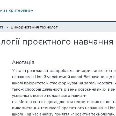
к за критеріями
тті
Використання технології проєктного навчання в Новій українській школі
огії проєктного навчання 
Анотація
У статті розглядається проблема використання техно
навчання в Новій українській школі. Зазначено, що в
школі пріоритетом стає формування загальноосвітніх 
також способів діяльності, рівень освоєння яких в зн
успішність всього подальшого навчан-
ня. Метою статті є дослідження теоретичних основ т
використання технології проєктного навчання в Нові
школі. Під час аналізу поняття «проєктна технологія»,