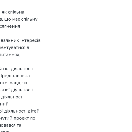
 як спільна
в, що має спільну
осягнення
авальних інтересів
ієнтуватися в
питаннях,
тної діяльності
 Представлена
нтеграції, за
жної діяльності
 діяльності:
ний,
 діяльності дітей
нутий проєкт по
рювався та