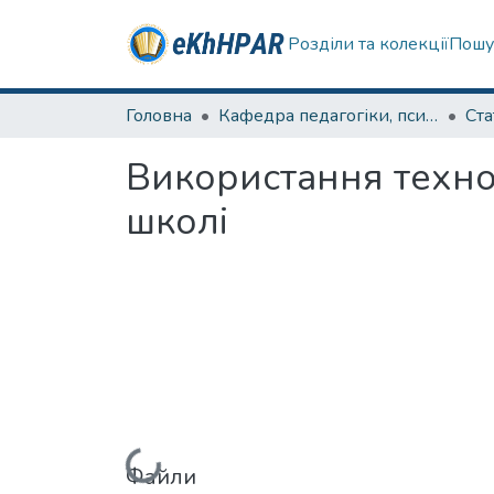
Розділи та колекції
Пошу
Головна
Кафедра педагогіки, психології, початкової освіти та освітнього менеджменту
Ста
Використання технол
школі
Файли