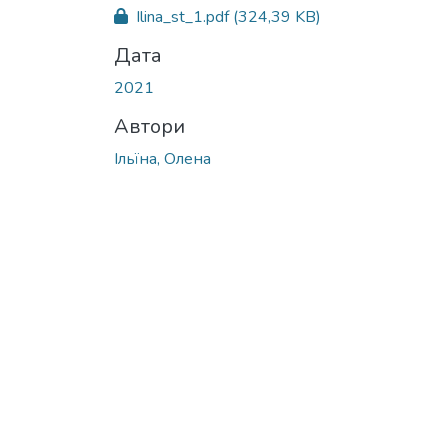
Вантажиться...
Ilina_st_1.pdf
(324,39 KB)
Дата
2021
Автори
Ільїна, Олена