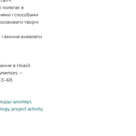
світ».
 полягає в
нями і способами
 розвивати творчі
 і вміння виявляти
чання в Новій
ynienses. –
 63–68
лодші школярі,
logy, project activity,