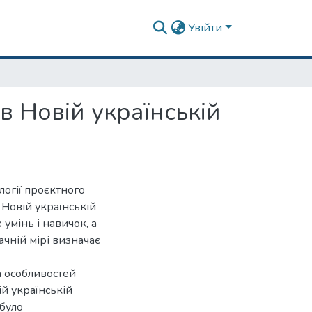
Увійти
в Новій українській
логії проєктного
 Новій українській
умінь і навичок, а
ачній мірі визначає
а особливостей
й українській
 було