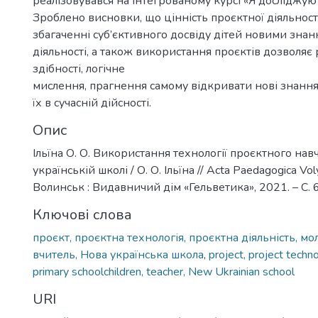
реалізовувався на інтегрованому курсі «Я досліджую 
Зроблено висновки, що цінність проєктної діяльності
збагаченні суб’єктивного досвіду дітей новими знан
діяльності, а також використання проєктів дозволяє
здібності, логічне
мислення, прагнення самому відкривати нові знання
їх в сучасній дійсності.
Опис
Ільїна О. О. Використання технології проєктного нав
українській школі / О. О. Ільїна // Acta Paedagogiсa Vol
Волинськ : Видавничий дім «Гельветика», 2021. – С.
Ключові слова
проєкт, проєктна технологія, проєктна діяльність, мо
вчитель, Нова українська школа
,
project, project techno
primary schoolchildren, teacher, New Ukrainian school
URI