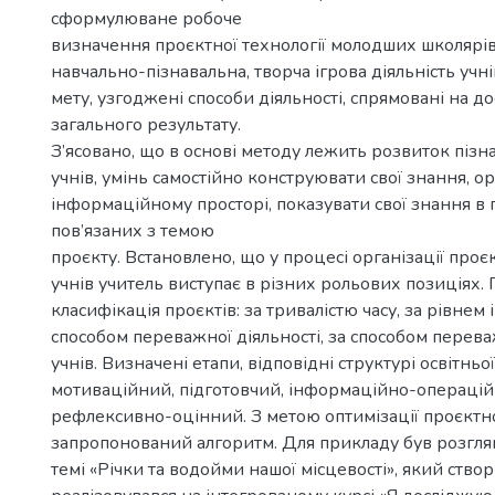
сформулюване робоче
визначення проєктної технології молодших школярів
навчально-пізнавальна, творча ігрова діяльність учні
мету, узгоджені способи діяльності, спрямовані на д
загального результату.
З’ясовано, що в основі методу лежить розвиток пізн
учнів, умінь самостійно конструювати свої знання, ор
інформаційному просторі, показувати свої знання в 
пов’язаних з темою
проєкту. Встановлено, що у процесі організації проєк
учнів учитель виступає в різних рольових позиціях.
класифікація проєктів: за тривалістю часу, за рівнем і
способом переважної діяльності, за способом перева
учнів. Визначені етапи, відповідні структурі освітньої
мотиваційний, підготовчий, інформаційно-операцій
рефлексивно-оцінний. З метою оптимізації проєктної
запропонований алгоритм. Для прикладу був розгля
темі «Річки та водойми нашої місцевості», який ство